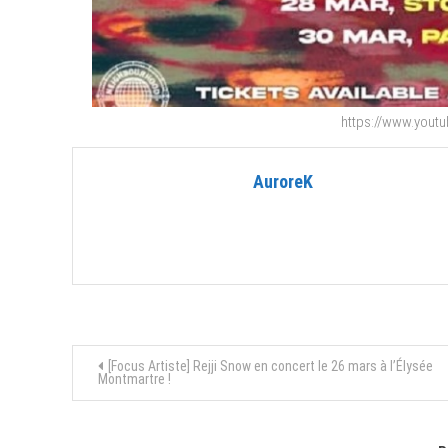
https://www.you
AuroreK
Navigation
[Focus Artiste] Rejji Snow en concert le 26 mars à l’Élysée
Montmartre !
de