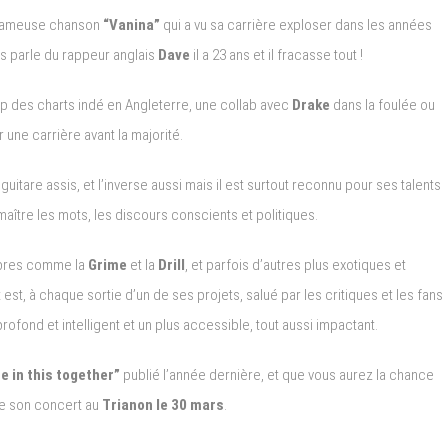
fameuse chanson
“Vanina”
qui a vu sa carrière exploser dans les années
s parle du rappeur anglais
Dave
il a 23 ans et il fracasse tout !
op des charts indé en Angleterre, une collab avec
Drake
dans la foulée ou
une carrière avant la majorité.
guitare assis, et l’inverse aussi mais il est surtout reconnu pour ses talents
aître les mots, les discours conscients et politiques.
ombres comme la
Grime
et la
Drill
, et parfois d’autres plus exotiques et
t est, à chaque sortie d’un de ses projets, salué par les critiques et les fans
profond et intelligent et un plus accessible, tout aussi impactant.
ne in this together”
publié l’année dernière, et que vous aurez la chance
de son concert au
Trianon le 30 mars
.