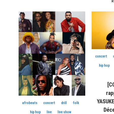
l’article
R
concert
hip hop
[C
ra
YASUKE
afrobeats
concert
drill
folk
Déce
hip hop
live
live show