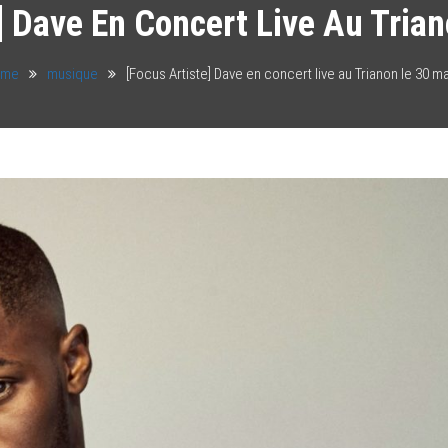
] Dave En Concert Live Au Tria
ome
musique
[Focus Artiste] Dave en concert live au Trianon le 30 ma