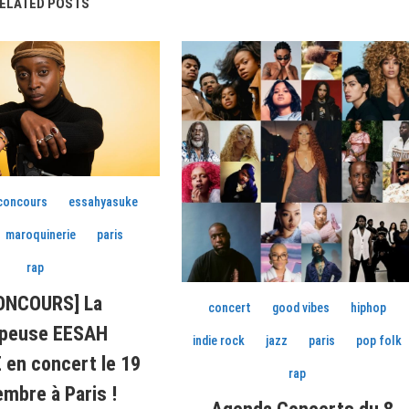
ELATED POSTS
concours
essahyasuke
maroquinerie
paris
rap
ONCOURS] La
concert
good vibes
hiphop
ppeuse EESAH
indie rock
jazz
paris
pop folk
 en concert le 19
rap
mbre à Paris !