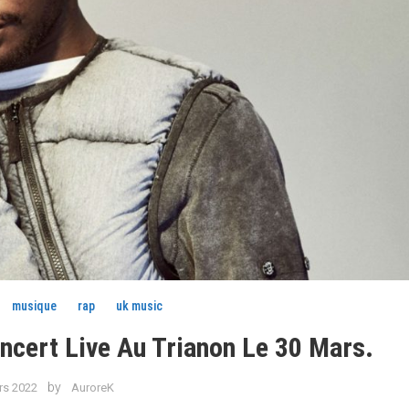
musique
rap
uk music
oncert Live Au Trianon Le 30 Mars.
by
rs 2022
AuroreK