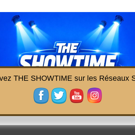
uvez THE SHOWTIME sur les Réseaux S
THE SHOWTIME
b-magazine sur l'actualité concerts, festivals et showcases
ACCUEIL
À PROPOS