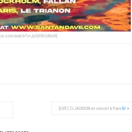
tube.com/watch?v=JpGKWUdRnXE
[LIVE ] TJ JACKSON en concert à Paris