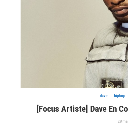
dave
hiphop
[Focus Artiste] Dave En C
28 ma