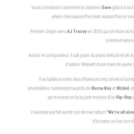
Vous connaissez sûrement le chanteur
Dave
grâce à sa 
yéyés mais aujourd’hui mais aujourd’hui on vou
Premier single avec
AJ Tracey
en 2016, qui se hisse au t
comment lancer 
Acteur et compositeur, il sait jouer du piano debout et de la 
d’auteur. Maniant d’une main de jeune m
Il se balance entre des influences très street et s
ensoleillées, notamment auprès de
Burna Boy
et
Wizkid
, e
qui trouvent en lui la juste mesure d’un
Hip-Hop
L’exemple parfait serait son dernier album
“We’re all alo
d’écouter en live lors 