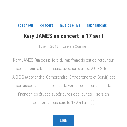
aces tour
concert
musique live
rap français
Kery JAMES en concert le 17 avril
on
15 avril 2018
Leave a Comment
Kery
JAMES
Kery JAMES l’un des piliers du rap francais est de retour sur
en
scène pour la bonne cause avec sa tournée A.C.E.S Tour.
concert
A.C.E.S (Apprendre, Comprendre, Entreprendre et Servir) est
le
17
son association qui permet de verser des bourses et de
avril
financer les études supérieures des jeunes. Il sera en
concert acoustique le 17 Avril à la […]
LIRE