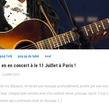
pop folk
pop up du label
soul
 en concert à le 11 Juillet à Paris !
2 juillet 2025
 Elle les dépasse, en livrant une musique profondément, portée par une voix
cène, chaque note semble venir d’un endroit intime, presque sacré. C’est à
, comme une confession mise en musique. […]