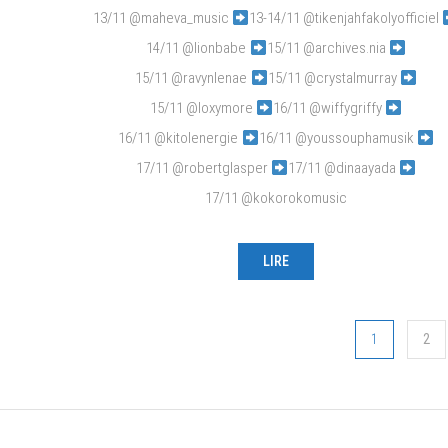
13/11 @maheva_music
13-14/11 @tikenjahfakolyofficiel
14/11 @lionbabe
15/11 @archives.nia
15/11 @ravynlenae
15/11 @crystalmurray
15/11 @loxymore
16/11 @wiffygriffy
16/11 @kitolenergie
16/11 @youssouphamusik
17/11 @robertglasper
17/11 @dinaayada
17/11 @kokorokomusic
LIRE
Navigation
1
2
des
articles