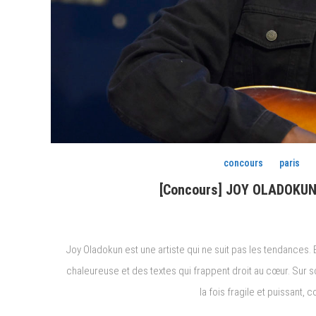
concours
paris
[Concours] JOY OLADOKUN en
Joy Oladokun est une artiste qui ne suit pas les tendances.
chaleureuse et des textes qui frappent droit au cœur. Sur s
la fois fragile et puissant