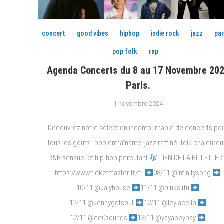
concert
good vibes
hiphop
indie rock
jazz
par
pop folk
rap
Agenda Concerts du 8 au 17 Novembre 20
Paris.
1 novembre 2024
Découvrez notre sélection incontournable de concerts po
tous les goûts : pop entraînante, jazz raffiné, folk chaleureu
R&B sensuel et hip-hop percutant.
LIEN DE LA BILLETTER
https://www.ticketmaster.fr/fr
08/11 @infinitysong
10/11 @kalyhouse
11/11 @pinksiifu
12/11 @kennygotsoul
12/11 @leylacello
12/11 @cc0sounds
13/11 @yayabeybay