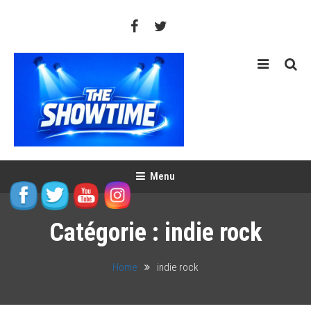
Skip
To
Content
THE SHOWTIME
Web-magazine sur l'actualité concerts, festivals et showcases
Menu
Catégorie :
indie rock
Home
indie rock