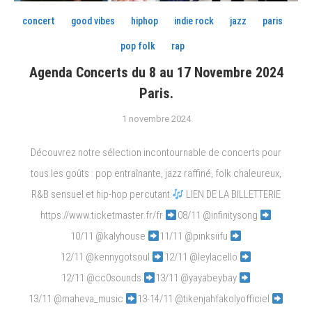
concert
good vibes
hiphop
indie rock
jazz
paris
pop folk
rap
Agenda Concerts du 8 au 17 Novembre 2024
Paris.
1 novembre 2024
Découvrez notre sélection incontournable de concerts pour
tous les goûts : pop entraînante, jazz raffiné, folk chaleureux,
R&B sensuel et hip-hop percutant.
LIEN DE LA BILLETTERIE
https://www.ticketmaster.fr/fr
08/11 @infinitysong
10/11 @kalyhouse
11/11 @pinksiifu
12/11 @kennygotsoul
12/11 @leylacello
12/11 @cc0sounds
13/11 @yayabeybay
13/11 @maheva_music
13-14/11 @tikenjahfakolyofficiel