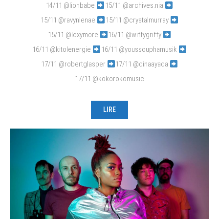
14/11 @lionbabe
15/11 @archives.nia
15/11 @ravynlenae
15/11 @crystalmurray
15/11 @loxymore
16/11 @wiffygriffy
16/11 @kitolenergie
16/11 @youssouphamusik
17/11 @robertglasper
17/11 @dinaayada
17/11 @kokorokomusic
LIRE