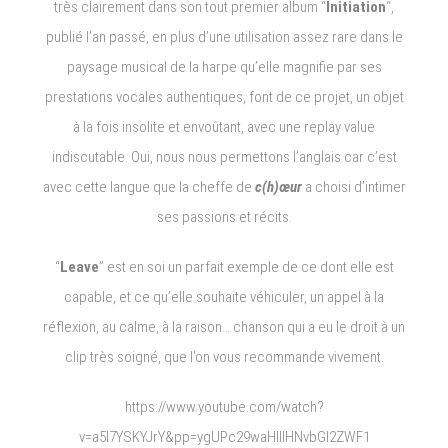
très clairement dans son tout premier album “
Initiation
“,
publié l’an passé, en plus d’une utilisation assez rare dans le
paysage musical de la harpe qu’elle magnifie par ses
prestations vocales authentiques, font de ce projet, un objet
à la fois insolite et envoûtant, avec une replay value
indiscutable. Oui, nous nous permettons l’anglais car c’est
avec cette langue que la cheffe de
c(h)œur
a choisi d’intimer
ses passions et récits.
“
Leave
” est en soi un parfait exemple de ce dont elle est
capable, et ce qu’elle souhaite véhiculer, un appel à la
réflexion, au calme, à la raison… chanson qui a eu le droit à un
clip très soigné, que l’on vous recommande vivement.
https://www.youtube.com/watch?
v=a5l7YSKYJrY&pp=ygUPc29waHllIHNvbGl2ZWF1