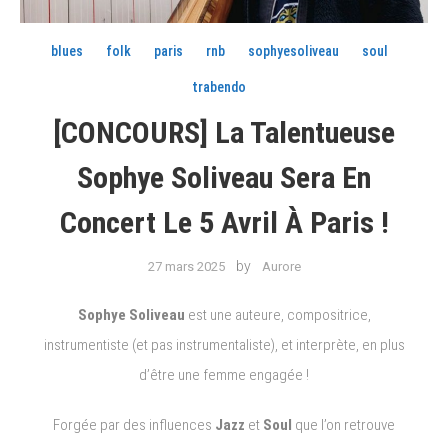
blues
folk
paris
rnb
sophyesoliveau
soul
trabendo
[CONCOURS] La Talentueuse
Sophye Soliveau Sera En
Concert Le 5 Avril À Paris !
by
27 mars 2025
Aurore
Sophye Soliveau
est une auteure, compositrice,
instrumentiste (et pas instrumentaliste), et interprète, en plus
d’être une femme engagée !
Forgée par des influences
Jazz
et
Soul
que l’on retrouve