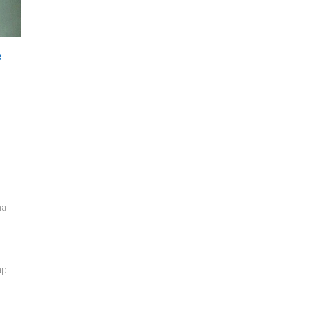
e
,
na
ap