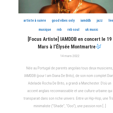
artiste à suivre
good vibes only
iamddb
jazz
liv
musique
rnb
rnb soul
uk music
[Focus Artiste] IAMDDB en concert le 19
Mars à l’Élysée Montmartre
14 mars 2022
Née au Portugal de parents angolais tous deux musiciens
IAMDDB (pour I am Diana De Brito), de son nom complet Dia
Adelaide Rocha De Brito, a grandi a Manchester. D’où un
accent anglais reconnaissable et une culture urbaine qui
transparait dans son riche univers. Entre un Hip-Hop, une Tr
minimaliste (“Shade”, “Ooo”), une passion non […]