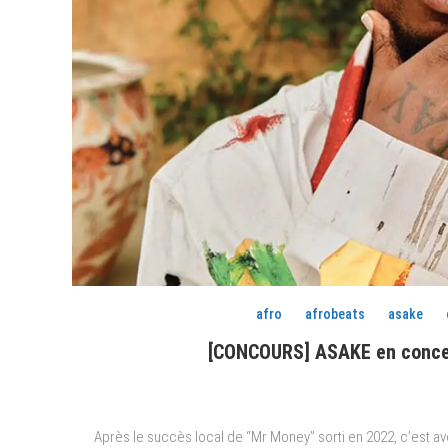
afro
afrobeats
asake
[CONCOURS] ASAKE en concert
Après le succès local de “Mr Money” sorti en 2022, c’est ave