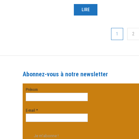
LIRE
Navigation
1
2
des
articles
Abonnez-vous à notre newsletter
Prénom
E-mail
*