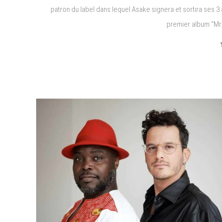
patron du label dans lequel Asake signera et sortira ses 3
premier album “Mr.