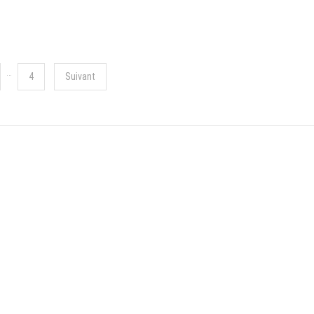
…
4
Suivant