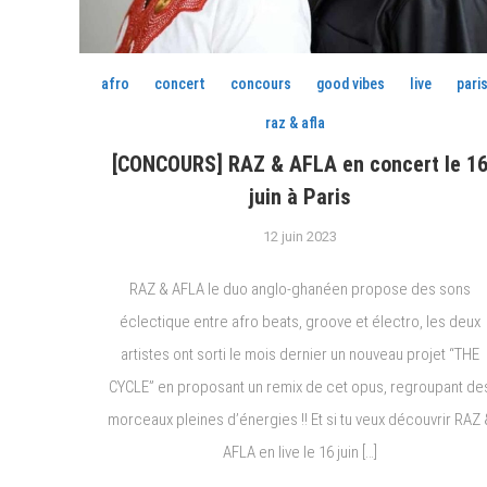
afro
concert
concours
good vibes
live
pari
raz & afla
[CONCOURS] RAZ & AFLA en concert le 1
juin à Paris
12 juin 2023
RAZ & AFLA le duo anglo-ghanéen propose des sons
éclectique entre afro beats, groove et électro, les deux
artistes ont sorti le mois dernier un nouveau projet “THE
CYCLE” en proposant un remix de cet opus, regroupant de
morceaux pleines d’énergies !! Et si tu veux découvrir RAZ 
AFLA en live le 16 juin […]