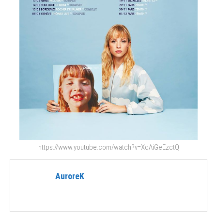
https://www.youtube.com/watch?v=XqAiGeEzctQ
AuroreK