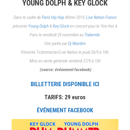
YOUNG DOLPH & KEY GLOCK
Dans le cadre de
Paris Hip Hop
Winter 2019,
Live Nation France
présente
Young Dolph
&
Key Glock
en concert pour la 1ère fois à
Paris le vendredi 29 novembre au
Trabendo
.
1ère partie par
Dj Weedim
.
Prévente Ticketmaster/Live Nation le jeudi 26/9 à 10h.
Mise en vente générale vendredi 27/9 à 10h
(source: événement facebook)
BILLETTERIE DISPONIBLE ICI
TARIFS: 29 euros
ÉVÉNEMENT FACEBOOK