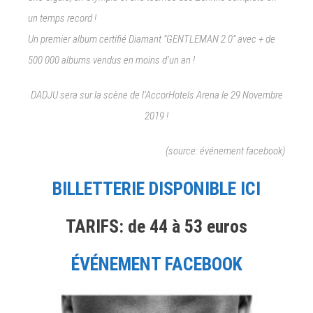
un temps record !
Un premier album certifié Diamant “GENTLEMAN 2.0” avec + de
500 000 albums vendus en moins d’un an !
DADJU sera sur la scène de l’AccorHotels Arena le 29 Novembre
2019 !
(source: événement facebook)
BILLETTERIE DISPONIBLE ICI
TARIFS: de 44 à 53 euros
ÉVÉNEMENT FACEBOOK