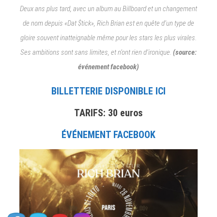
DADJU,
Deux ans plus tard, avec un album au Billboard et un changement
DERMOT
de nom depuis «Dat $tick», Rich Brian est en quête d’un type de
KENNEDY,
gloire souvent inatteignable même pour les stars les plus virales.
GREGORY
PORTER,
Ses ambitions sont sans limites, et n’ont rien d’ironique.
(source:
KOBO,
événement facebook)
RICH
BRIAN,
BILLETTERIE DISPONIBLE ICI
YOLA,
YOUNG
TARIFS: 30 euros
DOLPH
&
ÉVÉNEMENT FACEBOOK
KEY
GLOCK.