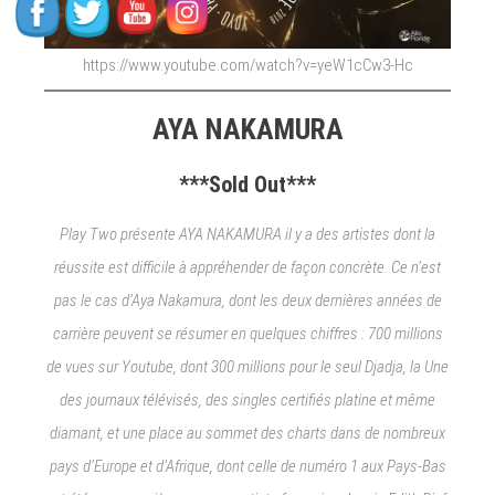
https://www.youtube.com/watch?v=yeW1cCw3-Hc
AYA NAKAMURA
***Sold Out***
Play Two présente AYA NAKAMURA il y a des artistes dont la
réussite est difficile à appréhender de façon concrète. Ce n’est
pas le cas d’Aya Nakamura, dont les deux dernières années de
carrière peuvent se résumer en quelques chiffres : 700 millions
de vues sur Youtube, dont 300 millions pour le seul Djadja, la Une
des journaux télévisés, des singles certifiés platine et même
diamant, et une place au sommet des charts dans de nombreux
pays d’Europe et d’Afrique, dont celle de numéro 1 aux Pays-Bas