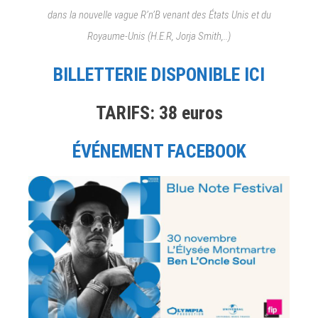
dans la nouvelle vague R’n’B venant des États Unis et du
Royaume-Unis (H.E.R, Jorja Smith,..)
BILLETTERIE DISPONIBLE ICI
TARIFS: 38 euros
ÉVÉNEMENT FACEBOOK