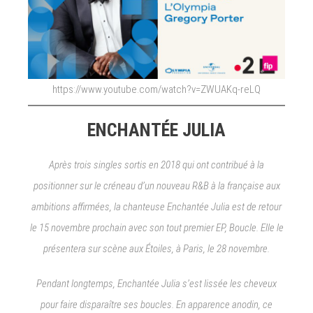
https://www.youtube.com/watch?v=ZWUAKq-reLQ
ENCHANTÉE JULIA
Après trois singles sortis en 2018 qui ont contribué à la
positionner sur le créneau d’un nouveau R&B à la française aux
ambitions affirmées, la chanteuse Enchantée Julia est de retour
le 15 novembre prochain avec son tout premier EP, Boucle​. Elle le
présentera sur scène aux Étoiles, à Paris, le 28 novembre.
Pendant longtemps, ​Enchantée Julia s’est lissée les cheveux
pour faire disparaître ses boucles. En apparence anodin, ce