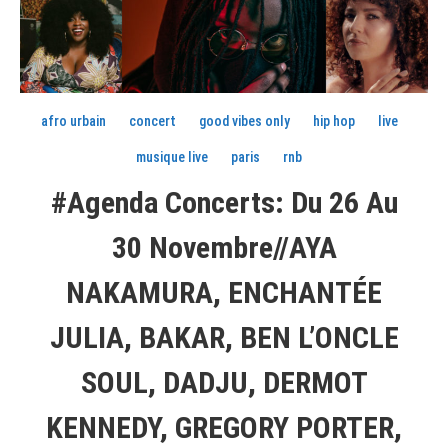
afro urbain
concert
good vibes only
hip hop
live
musique live
paris
rnb
#Agenda Concerts: Du 26 Au
30 Novembre//AYA
NAKAMURA, ENCHANTÉE
JULIA, BAKAR, BEN L’ONCLE
SOUL, DADJU, DERMOT
KENNEDY, GREGORY PORTER,