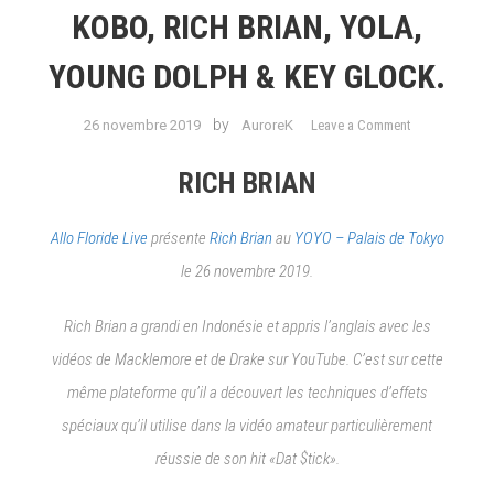
KOBO, RICH BRIAN, YOLA,
YOUNG DOLPH & KEY GLOCK.
on
by
26 novembre 2019
AuroreK
Leave a Comment
#Agenda
Concerts:
RICH BRIAN
du
26
Allo Floride Live
présente
Rich Brian
au
YOYO – Palais de Tokyo
au
le 26 novembre 2019.
30
Novembre//A
Rich Brian a grandi en Indonésie et appris l’anglais avec les
NAKAMURA,
ENCHANTÉE
vidéos de Macklemore et de Drake sur YouTube. C’est sur cette
JULIA,
même plateforme qu’il a découvert les techniques d’effets
BAKAR,
spéciaux qu’il utilise dans la vidéo amateur particulièrement
BEN
L’ONCLE
réussie de son hit «Dat $tick».
SOUL,