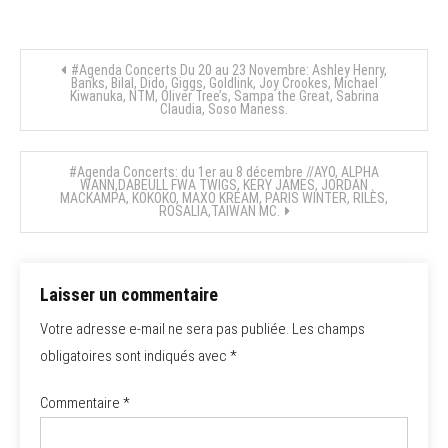
Navigation
#Agenda Concerts Du 20 au 23 Novembre: Ashley Henry,
Banks, Bilal, Dido, Giggs, Goldlink, Joy Crookes, Michael
Kiwanuka, NTM, Oliver Tree’s, Sampa the Great, Sabrina
de
Claudia, Soso Maness.
l’article
#Agenda Concerts: du 1er au 8 décembre //AYO, ALPHA
WANN,DABEULL FWA TWIGS, KERY JAMES, JORDAN
MACKAMPA, KOKOKO, MAXO KREAM, PARIS WINTER, RILÈS,
ROSALIA,TAIWAN MC.
Laisser un commentaire
Votre adresse e-mail ne sera pas publiée.
Les champs
obligatoires sont indiqués avec
*
Commentaire
*