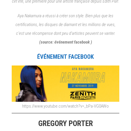
cet été, une première pour une artiste française depuis Edith Pia
f.
Aya Nakamura a réussi à créer son style. Bien plus que les
certifications, les disques de diamant et les millions de vues,
c’est une récompense dont peu d’artistes peuvent se vanter.
(source: événement facebook )
ÉVÉNEMENT FACEBOOK
https://www.youtube.com/watch?v=_bPa-VG0AWo
GREGORY PORTER