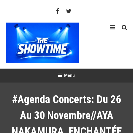
Skip
To
Content
THE SHOWTIME
Web-magazine sur l'actualité concerts, festivals et showcases
Menu
#Agenda Concerts: Du 26
Au 30 Novembre//AYA
NAKAMURA, ENCHANTÉE