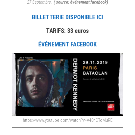
27 Septembre.
( source: événement facebook)
BILLETTERIE DISPONIBLE ICI
TARIFS: 33 euros
ÉVÉNEMENT FACEBOOK
https://www.youtube.com/watch?v=A48hOToMuRE