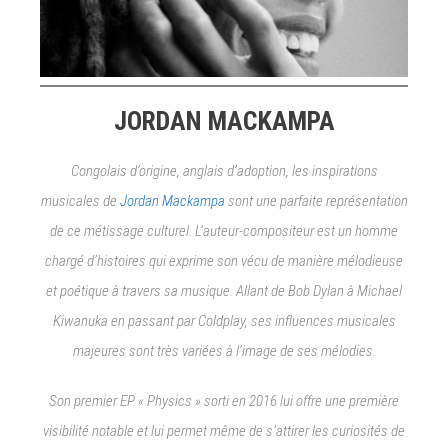
JORDAN MACKAMPA
Congolais d’origine, anglais d’adoption, les inspirations
musicales de
Jordan Mackampa
sont une parfaite représentation
de ce métissage culturel. L’auteur-compositeur est un homme
chargé d’histoires qui exprime son vécu de manière mélodieuse
et poétique à travers sa musique. Allant de Bob Dylan à Michael
Kiwanuka en passant par Coldplay, ses influences musicales
majeures sont très variées à l’image de ses mélodies.
Son premier EP « Physics » sorti en 2016 lui offre une première
visibilité notable et lui permet même de s’attirer les curiosités de