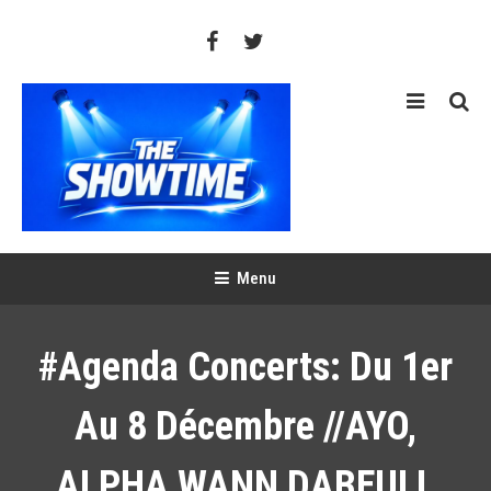
Skip
To
Content
THE SHOWTIME
Web-magazine sur l'actualité concerts, festivals et showcases
Menu
#Agenda Concerts: Du 1er
Au 8 Décembre //AYO,
ALPHA WANN,DABEULL