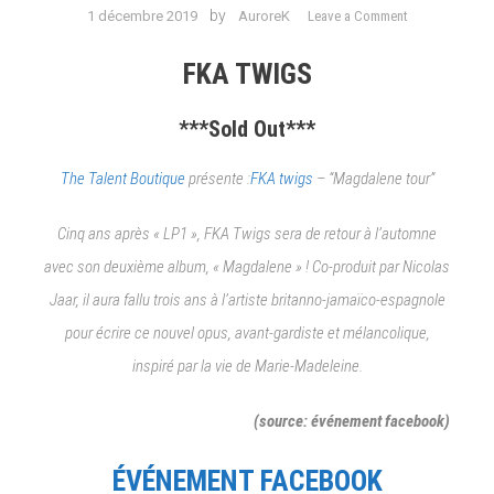
on
by
1 décembre 2019
AuroreK
Leave a Comment
#Agenda
Concerts:
FKA TWIGS
du
1er
***Sold Out***
au
8
The Talent Boutique
présente :
FKA twigs
– “Magdalene tour”
décembre
//AYO,
Cinq ans après « LP1 », FKA Twigs sera de retour à l’automne
ALPHA
avec son deuxième album, « Magdalene » ! Co-produit par Nicolas
WANN,DABEUL
FWA
Jaar, il aura fallu trois ans à l’artiste britanno-jamaïco-espagnole
TWIGS,
pour écrire ce nouvel opus, avant-gardiste et mélancolique,
KERY
inspiré par la vie de Marie-Madeleine.
JAMES,
JORDAN
MACKAMPA,
(source: événement facebook)
KOKOKO,
MAXO
ÉVÉNEMENT FACEBOOK