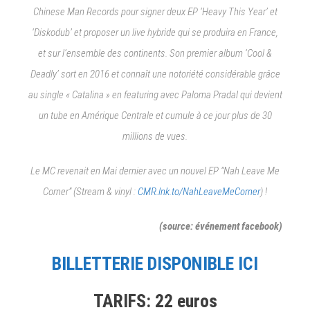
Chinese Man Records pour signer deux EP ‘Heavy This Year’ et
‘Diskodub’ et proposer un live hybride qui se produira en France,
et sur l’ensemble des continents. Son premier album ‘Cool &
Deadly’ sort en 2016 et connaît une notoriété considérable grâce
au single « Catalina » en featuring avec Paloma Pradal qui devient
un tube en Amérique Centrale et cumule à ce jour plus de 30
millions de vues.
Le MC revenait en Mai dernier avec un nouvel EP “Nah Leave Me
Corner” (Stream & vinyl :
CMR.lnk.to/NahLeaveMeCorner
) !
(source: événement facebook)
BILLETTERIE DISPONIBLE ICI
TARIFS: 22 euros