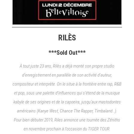
RILÈS
***Sold Out***
À tout juste 23 ans, Rilès a déjà monté son propre studio
d’enregistrement en parallèle de son activité d’auteur,
compositeur et interprète. On le situe à la frontière entre rap, R&B
et pop, sous une palette d’influences qui s’étend de la musique
kabyle de ses origines et de la capoeira, jusqu’aux mastodontes
américains (Kanye West, Chance The Rapper, Timbaland…).
Pour bien débuter 2019, Riles annonce une tournée des Zéniths
en novembre prochain à l’occasion du TIGER TOUR.