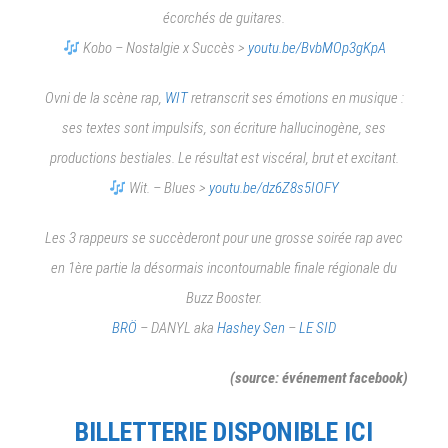
écorchés de guitares.
Kobo – Nostalgie x Succès >
youtu.be/BvbMOp3gKpA
Ovni de la scène rap,
WIT
retranscrit ses émotions en musique :
ses textes sont impulsifs, son écriture hallucinogène, ses
productions bestiales. Le résultat est viscéral, brut et excitant.
Wit. – Blues >
youtu.be/dz6Z8s5IOFY
Les 3 rappeurs se succèderont pour une grosse soirée rap avec
en 1ère partie la désormais incontournable finale régionale du
Buzz Booster.
BRÖ
– DANYL aka
Hashey Sen
–
LE SID
(source: événement facebook)
BILLETTERIE DISPONIBLE ICI