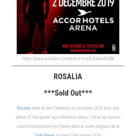
https://www.youtube.com/watch?v=pPJCAamZk2M
ROSALIA
***Sold Out***
Rosalía
, reine du Neo Flamenco et sensation 2019 avec son
album ‘El mal querer’ aux influences latino, r’n’b et rap sera en
concert exceptionnel en France dans le cadre magique de la
Salle Pleyel
, le mardi 3 décembre 2019.