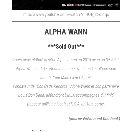
https://www.youtube.com/watch?v=B04gZ2oidqs
ALPHA WANN
***Sold Out***
Après avoir clôturé la série Alph Lauren en 2018 avec un 3e volet,
Alpha Wann est de retour sur scène avec son 1er album solo
intitulé “Une Main Lave L’Autre”.
Fondateur de “Don Dada Records”, Alpha Wann et son partenaire
Louis Don Dada, défendront UMLA accompagnés d’Infinit’
(rappeur affilié au label) et K.S.A. en 1ere partie.
(source:événement facebook)