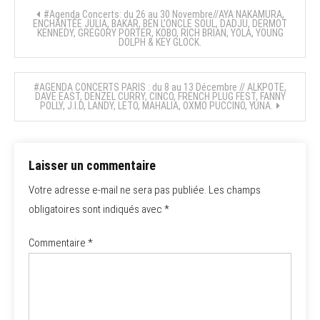
Navigation
#Agenda Concerts: du 26 au 30 Novembre//AYA NAKAMURA,
ENCHANTÉE JULIA, BAKAR, BEN L’ONCLE SOUL, DADJU, DERMOT
KENNEDY, GREGORY PORTER, KOBO, RICH BRIAN, YOLA, YOUNG
de
DOLPH & KEY GLOCK.
l’article
#AGENDA CONCERTS PARIS : du 8 au 13 Décembre // ALKPOTE,
DAVE EAST, DENZEL CURRY, CINCO, FRENCH PLUG FEST, FANNY
POLLY, J.I.D, LANDY, LETO, MAHALIA, OXMO PUCCINO, YUNA.
Laisser un commentaire
Votre adresse e-mail ne sera pas publiée.
Les champs
obligatoires sont indiqués avec
*
Commentaire
*