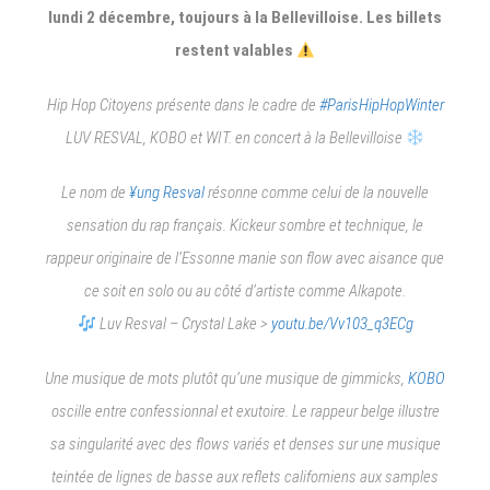
lundi 2 décembre, toujours à la Bellevilloise. Les billets
restent valables
Hip Hop Citoyens présente dans le cadre de
#ParisHipHopWinter
LUV RESVAL, KOBO et WIT. en concert à la Bellevilloise
Le nom de
¥ung Resval
résonne comme celui de la nouvelle
sensation du rap français. Kickeur sombre et technique, le
rappeur originaire de l’Essonne manie son flow avec aisance que
ce soit en solo ou au côté d’artiste comme Alkapote.
Luv Resval – Crystal Lake >
youtu.be/Vv103_q3ECg
Une musique de mots plutôt qu’une musique de gimmicks,
KOBO
oscille entre confessionnal et exutoire. Le rappeur belge illustre
sa singularité avec des flows variés et denses sur une musique
teintée de lignes de basse aux reflets californiens aux samples