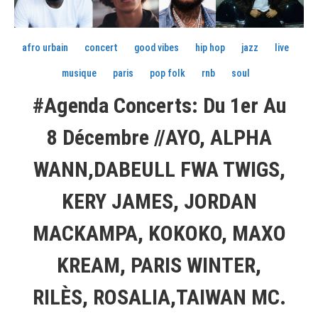
afro urbain
concert
good vibes
hip hop
jazz
live
musique
paris
pop folk
rnb
soul
#Agenda Concerts: Du 1er Au
8 Décembre //AYO, ALPHA
WANN,DABEULL FWA TWIGS,
KERY JAMES, JORDAN
MACKAMPA, KOKOKO, MAXO
KREAM, PARIS WINTER,
RILÈS, ROSALIA,TAIWAN MC.