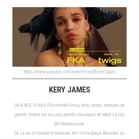
KREAM,
PARIS
WINTER,
RILÈS,
ROSALIA,TAI
MC.
https://www.youtube.com/watch?v=p2Rro6TQgpU
KERY JAMES
De la MJC d’Orly à l’AccorHotel Arena, Kery James, entourés de
guests, revient sur ses plus grands classiques de Ideal J à son
film Banlieusards.
De La vie est brutale à Hardcore, 94 c’est le Barça, Racailles ou