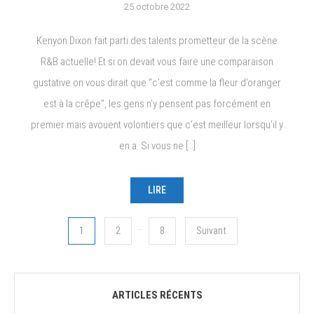
25 octobre 2022
Kenyon Dixon fait parti des talents prometteur de la scène
R&B actuelle! Et si on devait vous faire une comparaison
gustative on vous dirait que “c’est comme la fleur d’oranger
est à la crêpe”, les gens n’y pensent pas forcément en
premier mais avouent volontiers que c’est meilleur lorsqu’il y
en a. Si vous ne […]
LIRE
Navigation
…
1
2
8
Suivant
des
articles
ARTICLES RÉCENTS