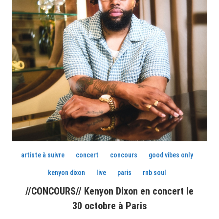
artiste à suivre
concert
concours
good vibes only
kenyon dixon
live
paris
rnb soul
//CONCOURS// Kenyon Dixon en concert le
30 octobre à Paris