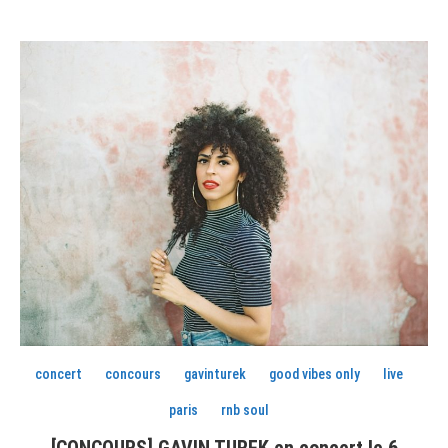
concert
concours
gavinturek
good vibes only
live
paris
rnb soul
[CONCOURS] GAVIN TUREK en concert le 6