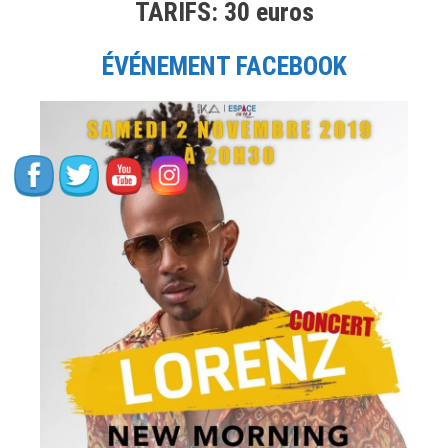
TARIFS: 30 euros
Reyez,
Niro,
Scarlrxd,
ÉVÉNEMENT FACEBOOK
The
Underachievers