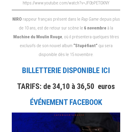
https://www.youtube.com/watch?v=JF0bPET0XNY
NIRO
rappeur français présent dans le
Rap Game
depuis plus
de 10 ans, est de retour sur scène le
6 novembre
à la
Machine du Moulin Rouge
, où il présentera quelques titres
exclusifs de son nouvel album
“Stupéfiant”
qui sera
disponible dès le 15 novembre.
BILLETTERIE DISPONIBLE ICI
TARIFS: de 34,10 à 36,50 euros
ÉVÉNEMENT FACEBOOK