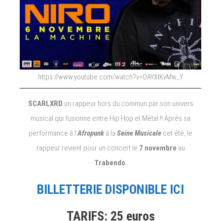
https://www.youtube.com/watch?v=OAYXlKvMw_Y
SCARLXRD
un rappeur hors du commun par son univers
musical qui fusionne entre Hip Hop et Métal !! Après sa
performance à l’
Afropunk
à la
Seine Musicale
cet été, le
rappeur revient pour un concert le
7 novembre
au
Trabendo
.
BILLETTERIE DISPONIBLE ICI
TARIFS: 25 euros