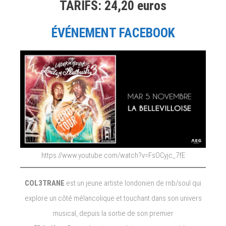
TARIFS: 24,20 euros
ÉVÉNEMENT FACEBOOK
https://www.youtube.com/watch?v=FsOCyjc_7fE
COL3TRANE
est un jeune artiste londonien de rnb/soul qui
explore un côté mélancolique et touchant dans son univers
musical, depuis la sortie de son premier