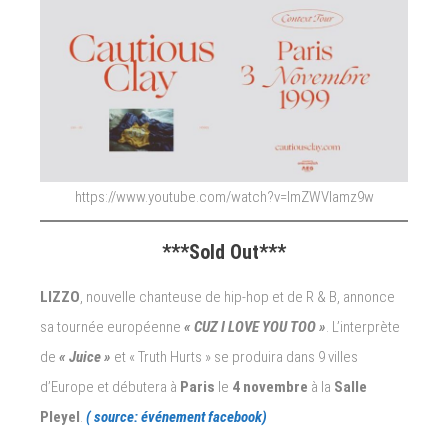
https://www.youtube.com/watch?v=ImZWVlamz9w
***Sold Out***
LIZZO
, nouvelle chanteuse de hip-hop et de R & B, annonce
sa tournée européenne
« CUZ I LOVE YOU TOO »
. L’interprète
de
« Juice »
et « Truth Hurts » se produira dans 9 villes
d’Europe et débutera à
Paris
le
4 novembre
à la
Salle
Pleyel
.
( source: événement facebook)