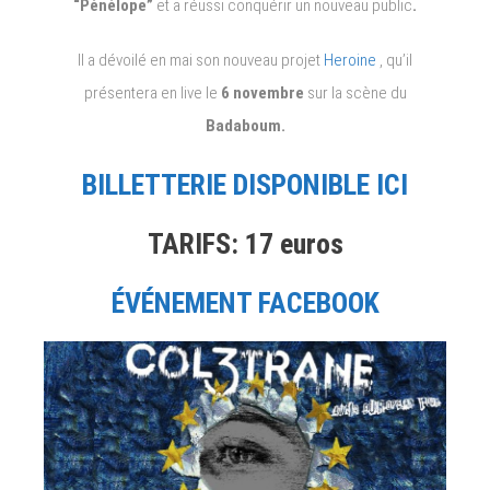
“Pénélope”
et a réussi conquérir un nouveau public
.
Il a dévoilé en mai son nouveau projet
Heroine
, qu’il
présentera en live le
6 novembre
sur la scène du
Badaboum.
BILLETTERIE DISPONIBLE ICI
TARIFS: 17 euros
ÉVÉNEMENT FACEBOOK