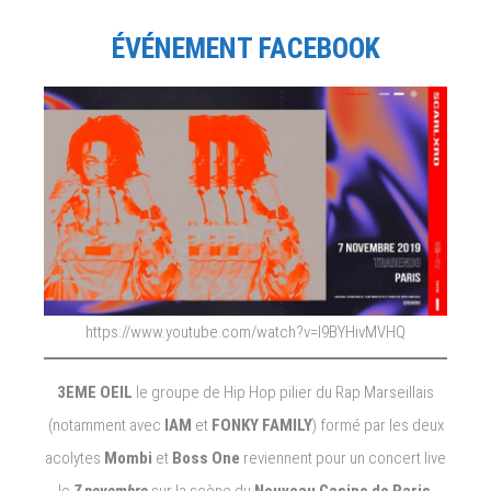
ÉVÉNEMENT FACEBOOK
https://www.youtube.com/watch?v=I9BYHivMVHQ
3EME OEIL
le groupe de Hip Hop pilier du Rap Marseillais
(notamment avec
IAM
et
FONKY FAMILY
) formé par les deux
acolytes
Mombi
et
Boss One
reviennent pour un concert live
le
7 novembre
sur la scène du
Nouveau Casino de Paris
.