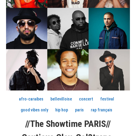
afro-caraibes
bellevilloise
concert
festival
good vibes only
hip hop
paris
rap français
//The Showtime PARIS//