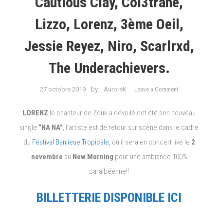
Cautious Clay, Col3trane,
Lizzo, Lorenz, 3ème Oeil,
Jessie Reyez, Niro, Scarlrxd,
The Underachievers.
on
by
27 octobre 2019
AuroreK
Leave a Comment
//The
Showtime
LORENZ
le chanteur de Zouk a dévoilé cet été son nouveau
PARIS//
single
“NA NA”
, l’artiste est de retour sur scène dans le cadre
Cautious
du
Festival Banlieue Tropicale
, où il sera en concert live le
2
Clay,
Col3trane,
novembre
au
New Morning
pour une ambiance 100%
Lizzo,
caraïbéenne!!
Lorenz,
3ème
BILLETTERIE DISPONIBLE ICI
Oeil,
Jessie