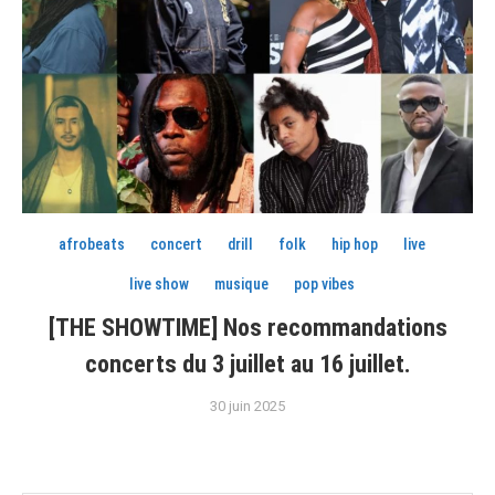
afrobeats
concert
drill
folk
hip hop
live
live show
musique
pop vibes
[THE SHOWTIME] Nos recommandations
concerts du 3 juillet au 16 juillet.
30 juin 2025