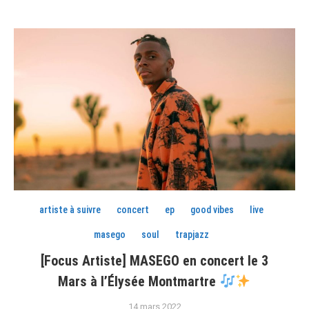
artiste à suivre
concert
ep
good vibes
live
masego
soul
trapjazz
[Focus Artiste] MASEGO en concert le 3
Mars à l’Élysée Montmartre
14 mars 2022