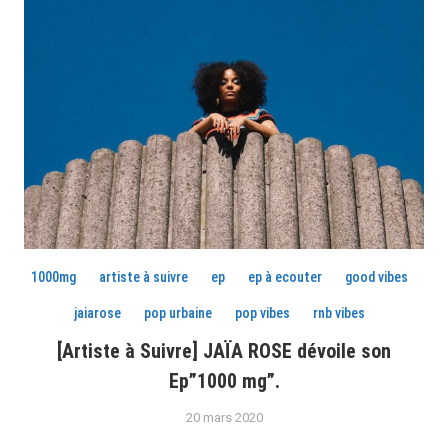
1000mg
artiste à suivre
ep
ep à ecouter
good vibes
jaiarose
pop urbaine
pop vibes
rnb vibes
[Artiste à Suivre] JAÏA ROSE dévoile son
Ep”1000 mg”.
20 mars 2020