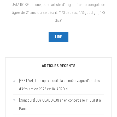
JAÏA ROSE est une jeune artiste d’origine franco-congolaise
âgée de 21 ans, qui se décrit: “1/3 badass, 1/3 good girl, 1/3
diva”
LIRE
ARTICLES RÉCENTS
[FESTIVAL] Line-up explosif : la première vague d’artistes
d’Afro Nation 2026 est là !AFRO N
[Concours] JOY OLADOKUN en en concert à le 11 Juillet à
Paris !