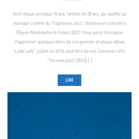
Actif depuis presque 10 ans, l’artiste de 28 ans, qui qualifie sa
musique comme du “Traphouse Jazz”, donnera un concert) à
l’Élysée Montmartre le 3 mars 2022 ! Vous aurez l’occasion
d’apprécier quelques titres de son premier et unique album
“Lady Lady”, publié en 2018, peut-être de ses 2 premiers EPs
“The pink polo” (2015) […]
LIRE