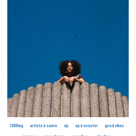
1000mg
artiste à suivre
ep
ep à ecouter
good vibes