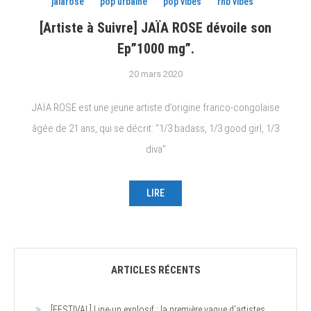
jaiarose
pop urbaine
pop vibes
rnb vibes
[Artiste à Suivre] JAÏA ROSE dévoile son
Ep”1000 mg”.
20 mars 2020
JAÏA ROSE est une jeune artiste d’origine franco-congolaise
âgée de 21 ans, qui se décrit: “1/3 badass, 1/3 good girl, 1/3
diva”
LIRE
ARTICLES RÉCENTS
[FESTIVAL] Line-up explosif : la première vague d’artistes