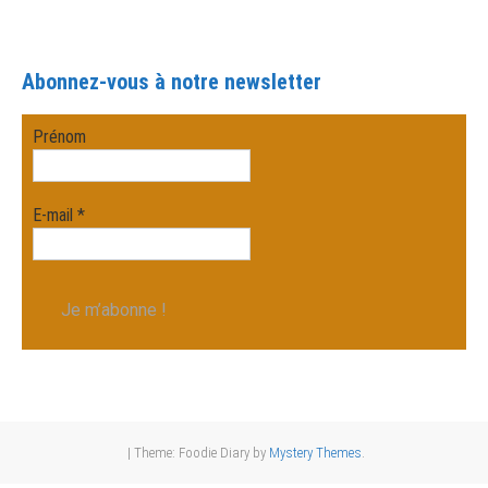
Abonnez-vous à notre newsletter
Prénom
E-mail
*
|
Theme: Foodie Diary by
Mystery Themes
.