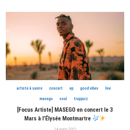
artiste à suivre
concert
ep
good vibes
live
masego
soul
trapjazz
[Focus Artiste] MASEGO en concert le 3
Mars à l’Élysée Montmartre
14 mars 2022