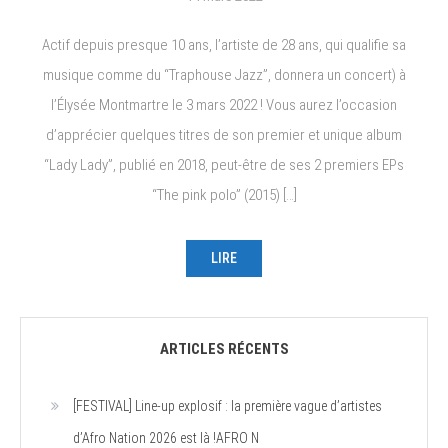
Actif depuis presque 10 ans, l’artiste de 28 ans, qui qualifie sa
musique comme du “Traphouse Jazz”, donnera un concert) à
l’Élysée Montmartre le 3 mars 2022 ! Vous aurez l’occasion
d’apprécier quelques titres de son premier et unique album
“Lady Lady”, publié en 2018, peut-être de ses 2 premiers EPs
“The pink polo” (2015) […]
LIRE
ARTICLES RÉCENTS
[FESTIVAL] Line-up explosif : la première vague d’artistes
d’Afro Nation 2026 est là !AFRO N