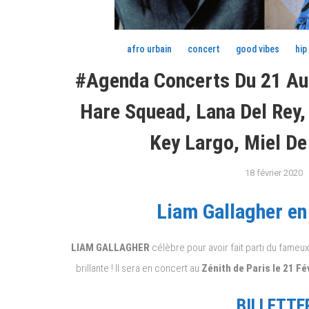
afro urbain
concert
good vibes
hip
#Agenda Concerts Du 21 Au 2
Hare Squead, Lana Del Rey, 
Key Largo, Miel De
18 février 2020
Liam Gallagher en
LIAM GALLAGHER
célèbre pour avoir fait parti du fame
brillante ! Il sera en concert au
Zénith de Paris le 21 Fé
BILLETTER