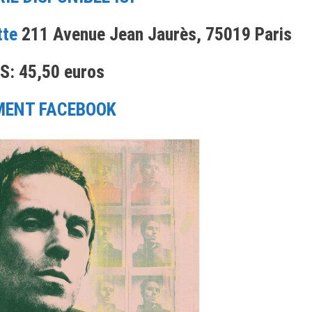
Liam
Gallagher,
tte
211 Avenue Jean Jaurès, 75019 Paris
Swing,
Hare
S: 45,50 euros
Squead,
Lana
Del
MENT FACEBOOK
Rey,
DJ
Snake,
Warrioz,
Sir,
Bigty,
Isha,
Key
Largo,
Miel
de
Montagne,
Pi’erre