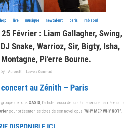
 hop
live
musique
newtalent
paris
rnb soul
5 Février : Liam Gallagher, Swing,
DJ Snake, Warrioz, Sir, Bigty, Isha,
 Montagne, Pi’erre Bourne.
on
by
AuroreK
Leave a Comment
#Agenda
Concerts
 concert au Zénith – Paris
du
21
ux groupe de rock
OASIS
, l’artiste réussi depuis à mener une carrière solo
au
25
vrier
pour présenter les titres de son novel opus
“WHY ME? WHY NOT”
.
Février
:
IE DISPONIBLE ICI