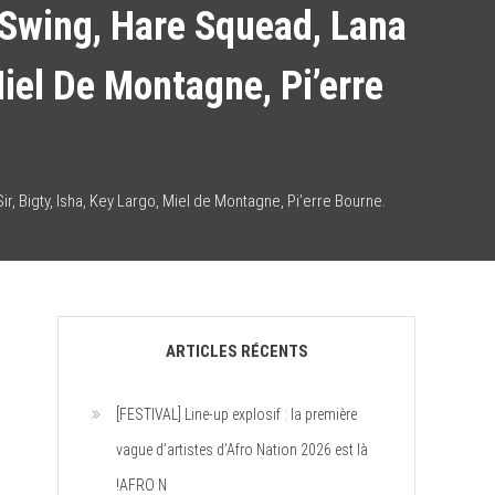
 Swing, Hare Squead, Lana
Miel De Montagne, Pi’erre
, Bigty, Isha, Key Largo, Miel de Montagne, Pi’erre Bourne.
ARTICLES RÉCENTS
[FESTIVAL] Line-up explosif : la première
vague d’artistes d’Afro Nation 2026 est là
!AFRO N