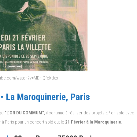
Bourne.
tube.com/watch?v=MDhiQfekdxo
• La Maroquinerie, Paris
lge
“L’OR DU COMMUM”
, il continue à réaliser des projets EP en solo avec
r à Paris pour un concert sold out le
21 Février à la Maroquinerie
.