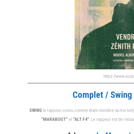
https://www.you
Complet / Swing 
SWING
le rappeur connu comme étant membre du trio be
“MARABOUT”
et
“ALT F4”
. Le rappeur est de retou