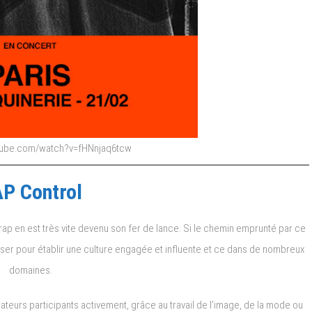
utube.com/watch?v=fHNnjaq6tcw
P Control
e rap en est très vite devenu son fer de lance. Si le chemin emprunté par ce
imposer pour établir une culture engagée et influente et ce dans de nombreux
domaines.
ateurs participants activement, grâce au travail de l’image, de la mode ou