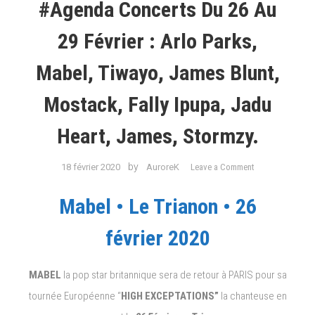
#Agenda Concerts Du 26 Au
29 Février : Arlo Parks,
Mabel, Tiwayo, James Blunt,
Mostack, Fally Ipupa, Jadu
Heart, James, Stormzy.
on
by
18 février 2020
AuroreK
Leave a Comment
#Agenda
Concerts
Mabel • Le Trianon • 26
du
26
février 2020
au
29
MABEL
la pop star britannique sera de retour à PARIS pour sa
Février
:
tournée Européenne “
HIGH EXCEPTATIONS”
la chanteuse en
Arlo