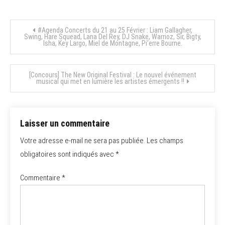
Navigation
#Agenda Concerts du 21 au 25 Février : Liam Gallagher,
Swing, Hare Squead, Lana Del Rey, DJ Snake, Warrioz, Sir, Bigty,
Isha, Key Largo, Miel de Montagne, Pi’erre Bourne.
de
l’article
[Concours] The New Original Festival : Le nouvel événement
musical qui met en lumière les artistes émergents !!
Laisser un commentaire
Votre adresse e-mail ne sera pas publiée.
Les champs
obligatoires sont indiqués avec
*
Commentaire
*