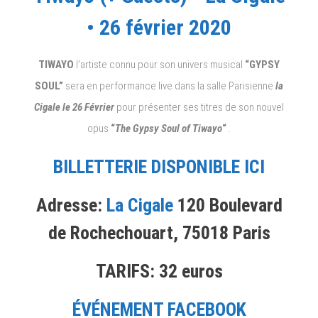
• 26 février 2020
TIWAYO
l’artiste connu pour son univers musical
“GYPSY
SOUL”
sera en performance live dans la salle Parisienne
la
Cigale le 26 Février
pour présenter ses titres de son nouvel
opus
“
The Gypsy Soul of Tiwayo
“
.
BILLETTERIE DISPONIBLE ICI
Adresse:
La Cigale
120 Boulevard
de Rochechouart, 75018 Paris
TARIFS: 32 euros
ÉVÉNEMENT FACEBOOK