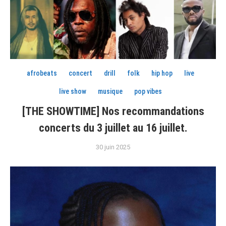
afrobeats
concert
drill
folk
hip hop
live
live show
musique
pop vibes
[THE SHOWTIME] Nos recommandations
concerts du 3 juillet au 16 juillet.
30 juin 2025