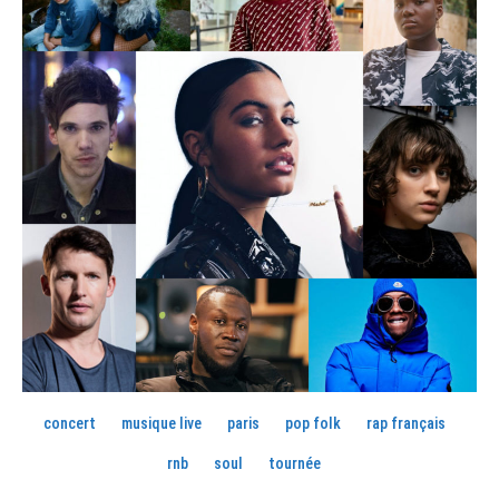
concert
musique live
paris
pop folk
rap français
rnb
soul
tournée