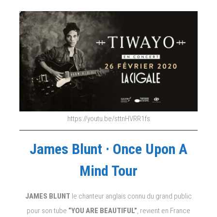
https://youtu.be/sttnHVRR1fs
James Blunt · Once Upon A
Mind Tour
JAMES BLUNT
le chanteur anglais connu du grand public
pour son tube
“YOU ARE BEAUTIFUL”
, revient en France