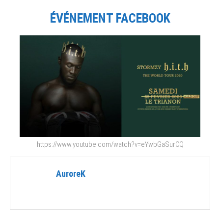
ÉVÉNEMENT FACEBOOK
https://www.youtube.com/watch?v=eYwbGaSurCQ
AuroreK