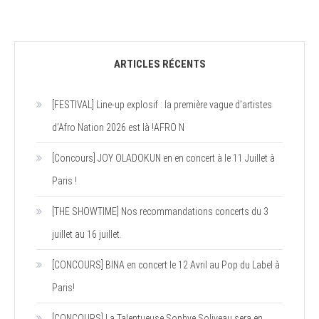
ARTICLES RÉCENTS
[FESTIVAL] Line-up explosif : la première vague d’artistes
d’Afro Nation 2026 est là !AFRO N
[Concours] JOY OLADOKUN en en concert à le 11 Juillet à
Paris !
[THE SHOWTIME] Nos recommandations concerts du 3
juillet au 16 juillet.
[CONCOURS] BINA en concert le 12 Avril au Pop du Label à
Paris!
[CONCOURS] La Talentueuse Sophye Soliveau sera en