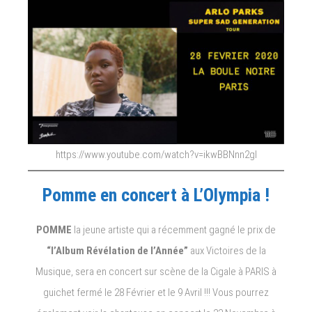
https://www.youtube.com/watch?v=ikwBBNnn2gI
Pomme en concert à L’Olympia !
POMME
la jeune artiste qui a récemment gagné le prix de
“l’Album Révélation de l’Année”
aux Victoires de la
Musique, sera en concert sur scène de la Cigale à PARIS à
guichet fermé le 28 Février et le 9 Avril !!! Vous pourrez