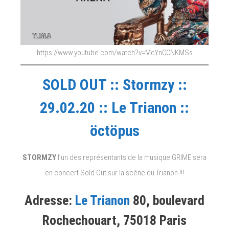
https://www.youtube.com/watch?v=McYnCCNKMSs
SOLD OUT :: Stormzy ::
29.02.20 :: Le Trianon ::
öctöpus
STORMZY
l’un des représentants de la musique GRIME sera
en concert Sold Out sur la scène du Trianon !!!
Adresse:
Le Trianon
80, boulevard
Rochechouart, 75018 Paris