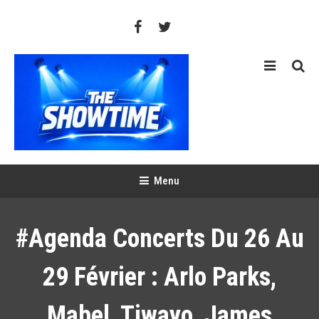
Skip
To
Content
THE SHOWTIME
Web-magazine sur l'actualité concerts, festivals et showcases
Menu
#Agenda Concerts Du 26 Au
29 Février : Arlo Parks,
Mabel, Tiwayo, James