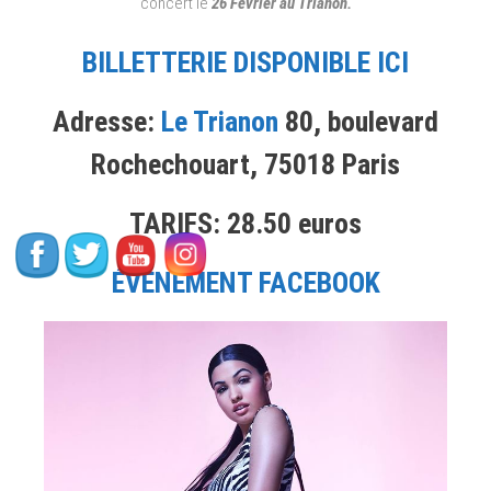
concert le
26 Février au Trianon.
Parks,
Mabel,
BILLETTERIE DISPONIBLE ICI
Tiwayo,
James
Adresse:
Le Trianon
80, boulevard
Blunt,
Mostack,
Rochechouart, 75018 Paris
Fally
Ipupa,
TARIFS: 28.50 euros
Jadu
Heart,
James,
ÉVÉNEMENT FACEBOOK
Stormzy.