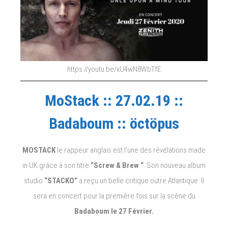
https://youtu.be/xU4wN8WbTfE
MoStack :: 27.02.19 ::
Badaboum :: öctöpus
MOSTACK
le rappeur anglais est l’une des révélations made
in UK grâce à son titre
“Screw & Brew “
. Son nouveau album
studio
“STACKO”
a reçu un belle critique outre Atlantique. Il
sera en concert pour la première fois sur la scène du
Badaboum le 27 Février.