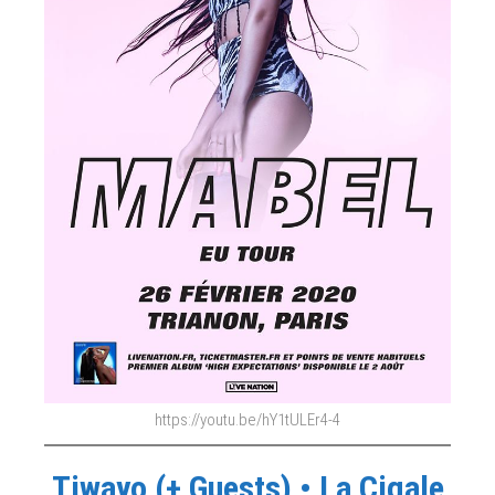
https://youtu.be/hY1tULEr4-4
Tiwayo (+ Guests) • La Cigale