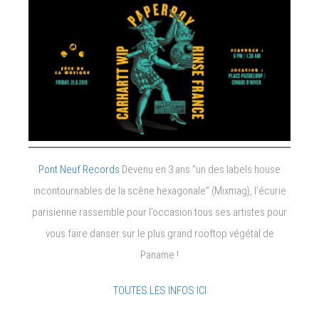
Pont Neuf Records
Devenu en 3 ans “un des labels house
incontournables de la scène hexagonale” (Mixmag), l’écurie
parisienne rassemble pour l’occasion tous ses artistes pour
vous faire danser sur le plus grand rooftop végétal de
Paname !
TOUTES LES INFOS ICI