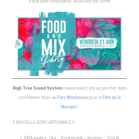
6 quai jean compagnon, 94200 Ivry-sur-Seine
High Tree Sound System
revient avec l’été se percher dans
son Platane favori au
Parc Montsouris
pour la
Fête de la
Musique
!
// NOUVELLE SONO ARTISANALE //
> 100% vinyles : Ska – Rocksteady – Reggae – Soul &