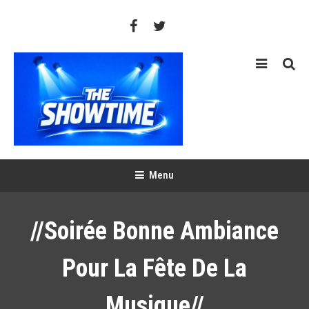
Skip
To
Content
THE SHOWTIME
Web-magazine sur l'actualité concerts, festivals et showcases
Menu
//Soirée Bonne Ambiance
Pour La Fête De La
Musique//