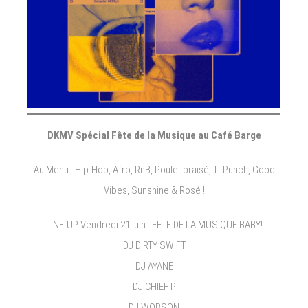
DKMV Spécial Fête de la Musique au Café Barge
Au Menu : Hip-Hop, Afro, RnB, Poulet braisé, Ti-Punch, Good
Vibes, Sunshine & Rosé !
LINE-UP Vendredi 21 juin : FETE DE LA MUSIQUE BABY!
DJ DIRTY SWIFT
DJ AYANE
DJ CHIEF P
DJ WOBSON