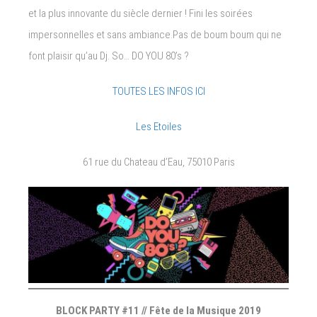
et la plus innovante du siècle dernier ! Fini les soirées
impersonnelles et sans ambiance.Pas de boum boum qui ne
font plaisir qu’au Dj. So… DO YOU 80’s ?
TOUTES LES INFOS ICI
Les Etoiles
61 rue du Chateau d’Eau, 75010 Paris
BLOCK PARTY #11 // Fête de la Musique 2019