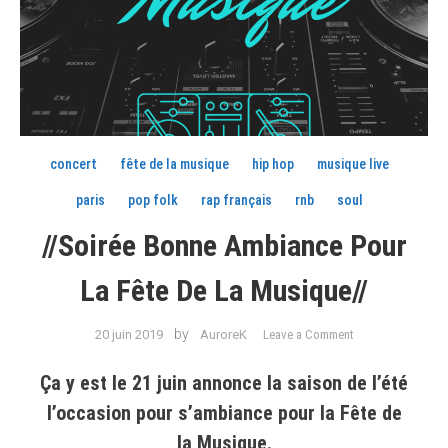
concert
fête de la musique
hip hop
musique live
paris
pop folk
rap français
rnb
soul
//Soirée Bonne Ambiance Pour
La Fête De La Musique//
on
by
20 juin 2019
AuroreK
Leave a Comment
//Soirée
Bonne
Ça y est le 21 juin annonce la saison de l’été
Ambiance
l’occasion pour s’ambiance pour la Fête de
pour
la Musique.
la