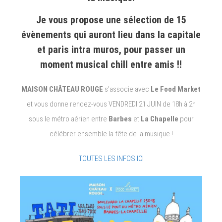
Fête
Je vous propose une sélection de 15
de
évènements qui auront lieu dans la capitale
la
Musique//
et paris intra muros, pour passer un
moment musical chill entre amis !!
MAISON CHÂTEAU ROUGE
s’associe avec
Le Food Market
et vous donne rendez-vous VENDREDI 21 JUIN de 18h à 2h
sous le métro aérien entre
Barbes
et
La Chapelle
pour
célébrer ensemble la fête de la musique !
TOUTES LES INFOS ICI