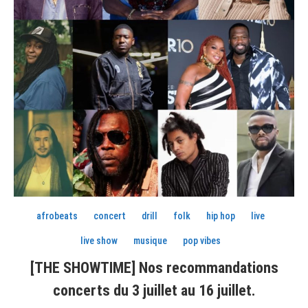
afrobeats
concert
drill
folk
hip hop
live
live show
musique
pop vibes
[THE SHOWTIME] Nos recommandations
concerts du 3 juillet au 16 juillet.