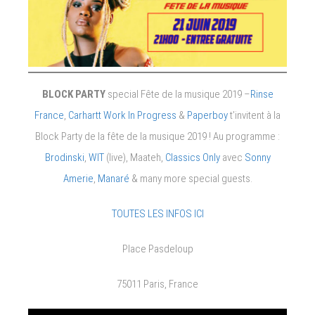
BLOCK PARTY
special Fête de la musique 2019 –
Rinse
France
,
Carhartt Work In Progress
&
Paperboy
t’invitent à la
Block Party de la fête de la musique 2019 ! Au programme :
Brodinski
,
WIT
(live), Maateh,
Classics Only
avec
Sonny
Amerie
,
Manaré
& many more special guests.
TOUTES LES INFOS ICI
Place Pasdeloup
75011 Paris, France