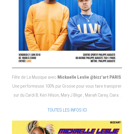
Fête de La Musique avec
Mickaelle Leslie @bizz’art PARIS
.
Une performeuse 100% pur Groove pour vous faire transpirer
sur du Cardi B, Keri Hilson, Mary J Blige , Mariah Carey, Ciara…
TOUTES LES INFOS ICI