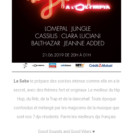
La Soho
te prépare des soirées intense comme elle en a le
secret, avec des thèmes fort et originaux. Le meilleur du Hip
Hop, du Rnb, de la Trap et de la dancehall. Toute époque
confondus et mélangé par les magiciens de la musique que
sont nos 7 djs résidents. Parmi les meilleurs djs français.
Good Sounds and Good Vibes ♥