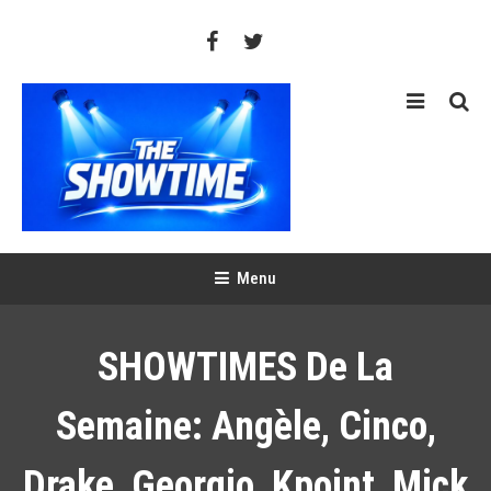
Skip
To
Content
THE SHOWTIME
Web-magazine sur l'actualité concerts, festivals et showcases
Menu
SHOWTIMES De La
Semaine: Angèle, Cinco,
Drake, Georgio, Kpoint, Mick