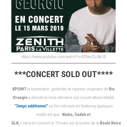
https://www.youtube.com/watch?v=0CNm25JAk10
***CONCERT SOLD OUT****
KPOINT
le beatmaker, guitariste et rappeur originaire de
Ris
Orangis
a dévoilé le mois dernière son nouvel album intitulé
“Temps additionnel”
où l’on retrouve en featuring quelques
invités tel que :
Ninho, Sadek et
GLK,
il sera en concert le 15 mars sur la scène de la
Boule Noire