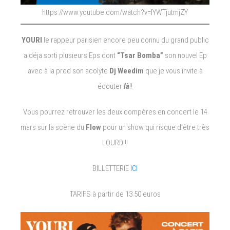
https://www.youtube.com/watch?v=IYWTjutmjZY
YOURI
le rappeur parisien encore peu connu du grand public
a déja sorti plusieurs Eps dont
“Tsar Bomba”
son nouvel Ep
avec à la prod son acolyte
Dj Weedim
que je vous invite à
écouter
là
!!
Vous pourrez retrouver les deux compères en concert le 14
mars sur la scène du
Flow
pour un show qui risque d’être très
LOURD!!!
BILLETTERIE
ICI
TARIFS à partir de 13.50 euros