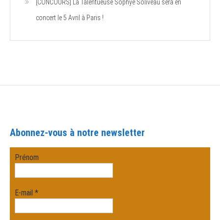
[CONCOURS] La Talentueuse Sophye Soliveau sera en
concert le 5 Avril à Paris !
Abonnez-vous à notre newsletter
Prénom
E-mail
*