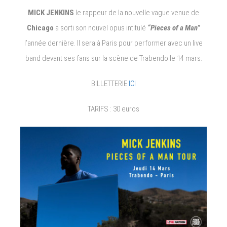
MICK JENKINS
le rappeur de la nouvelle vague venue de
Chicago
a sorti son nouvel opus intitulé
“Pieces of a Man”
l’année dernière. Il sera à Paris pour performer avec un live
band devant ses fans sur la scène de Trabendo le 14 mars.
BILLETTERIE
ICI
TARIFS : 30 euros