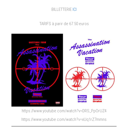
BILLETTERIE
ICI
TARIFS à parir de 67.50 euros
https://www.youtube.com/watch?v=DRS_PpOrUZ4
https://www.youtube.com/watch?v=xUq1rZ7mmns