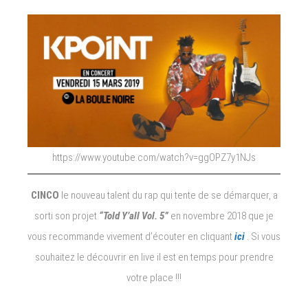
https://www.youtube.com/watch?v=ggOPZ7y1NJs
CINCO
le nouveau talent du rap qui tente de se démarquer, a
sorti son projet
“Told Y’all Vol. 5”
en novembre 2018 que je
vous recommande vivement d’écouter en cliquant
ici
. Si vous
souhaitez le découvrir en live il est en temps pour prendre
votre place !!!