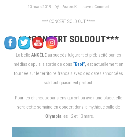
on
by
10 mars 2019
AuroreK
Leave a Comment
SHOWTIMES
de
*** CONCERT SOLD OUT ****
la
semaine:
***CONCERT SOLDOUT***
Angèle,
Cinco,
La belle
ANGÈLE
au succès fulgurant et plébiscité par les
Drake,
Georgio,
médias depuis la sortie de opus
“Brol”
,
est actuellement en
Kpoint,
tournée sur le territoire français avec des dates annoncées
Mick
sold out quasiment partout.
Jenkins
et
Youri.
Pour les chanceux parisiens qui ont pu avoir une place, elle
sera cette semaine en concert dans la mythique salle de
l’
Olympia
les 12 et 13 mars.