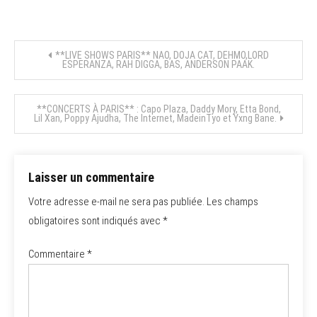
Navigation
**LIVE SHOWS PARIS** NAO, DOJA CAT, DEHMO,LORD
ESPERANZA, RAH DIGGA, BAS, ANDERSON PAAK.
de
**CONCERTS À PARIS** : Capo Plaza, Daddy Mory, Etta Bond,
l’article
Lil Xan, Poppy Ajudha, The Internet, MadeinTyo et Yxng Bane.
Laisser un commentaire
Votre adresse e-mail ne sera pas publiée.
Les champs
obligatoires sont indiqués avec
*
Commentaire
*