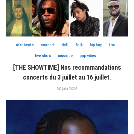
afrobeats
concert
drill
folk
hip hop
live
live show
musique
pop vibes
[THE SHOWTIME] Nos recommandations
concerts du 3 juillet au 16 juillet.
30 juin 2025