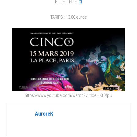
BILLETTERIE
ICI
TARIFS : 13.80 euros
https://www.youtube.com/watch?v=tIceHKf9fpU
AuroreK