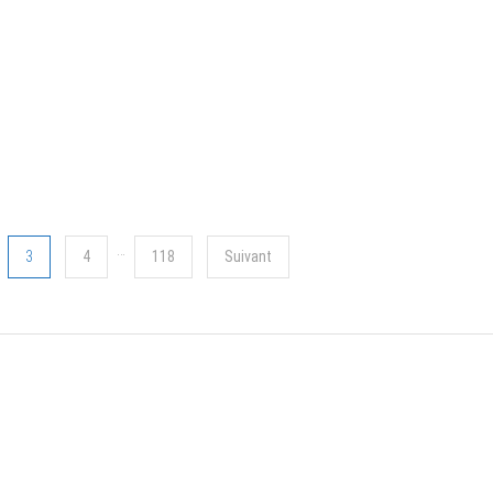
n
e
…
3
4
118
Suivant