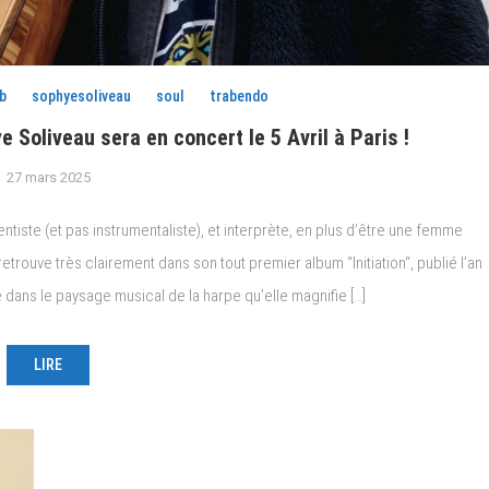
b
sophyesoliveau
soul
trabendo
Soliveau sera en concert le 5 Avril à Paris !
27 mars 2025
tiste (et pas instrumentaliste), et interprète, en plus d’être une femme
trouve très clairement dans son tout premier album “Initiation“, publié l’an
e dans le paysage musical de la harpe qu’elle magnifie […]
LIRE