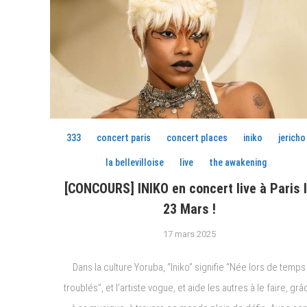
333
concert paris
concert places
iniko
jericho
la bellevilloise
live
the awakening
[CONCOURS] INIKO en concert live à Paris 
23 Mars !
17 mars 2025
Dans la culture Yoruba, “Iniko” signifie “Née lors de temps
troublés”, et l’artiste vogue, et aide les autres à le faire, gr