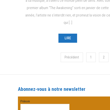
à sa musique, à travers ce monde plein de défis. Avec so
premier album “The Awakening” sorti en janvier de cette
année, l’artiste ne s’interdit rien, et promeut la vision de c
qui […]
LIRE
Navigation
Précédent
1
2
des
articles
Abonnez-vous à notre newsletter
Prénom