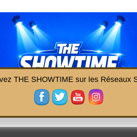
uvez THE SHOWTIME sur les Réseaux S
THE SHOWTIME
b-magazine sur l'actualité concerts, festivals et showcases
ACCUEIL
À PROPOS