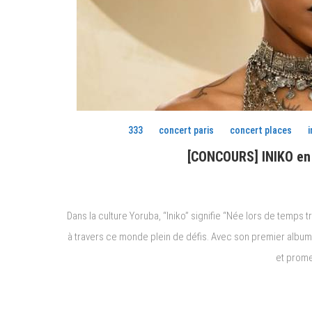
333
concert paris
concert places
i
[CONCOURS] INIKO en c
Dans la culture Yoruba, “Iniko” signifie “Née lors de temps tr
à travers ce monde plein de défis. Avec son premier album “T
et promeu