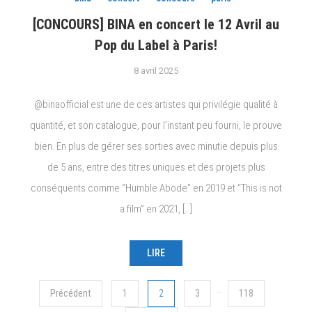
[CONCOURS] BINA en concert le 12 Avril au
Pop du Label à Paris!
8 avril 2025
@binaofficial est une de ces artistes qui privilégie qualité à
quantité, et son catalogue, pour l’instant peu fourni, le prouve
bien. En plus de gérer ses sorties avec minutie depuis plus
de 5 ans, entre des titres uniques et des projets plus
conséquents comme “Humble Abode” en 2019 et “This is not
a film” en 2021, […]
LIRE
Navigation
…
Précédent
1
2
3
118