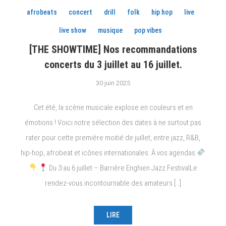
afrobeats
concert
drill
folk
hip hop
live
live show
musique
pop vibes
[THE SHOWTIME] Nos recommandations
concerts du 3 juillet au 16 juillet.
30 juin 2025
Cet été, la scène musicale explose en couleurs et en
émotions ! Voici notre sélection des dates à ne surtout pas
rater pour cette première moitié de juillet, entre jazz, R&B,
hip-hop, afrobeat et icônes internationales. À vos agendas
Du 3 au 6 juillet – Barrière Enghien Jazz FestivalLe
rendez-vous incontournable des amateurs […]
LIRE