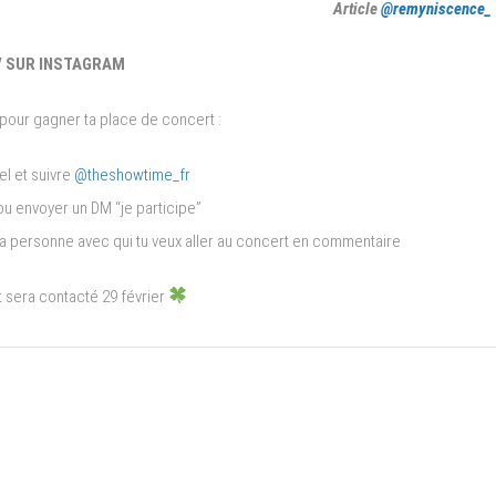
Article
@remyniscence_
 SUR INSTAGRAM
pour gagner ta place de concert :
el et suivre
@theshowtime_fr
 envoyer un DM “je participe”
la personne avec qui tu veux aller au concert en commentaire
 sera contacté 29 février