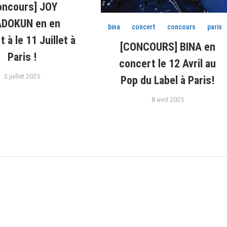
oncours] JOY
DOKUN en en
bina
concert
concours
paris
 à le 11 Juillet à
[CONCOURS] BINA en
Paris !
concert le 12 Avril au
2 juillet 2025
Pop du Label à Paris!
8 avril 2025