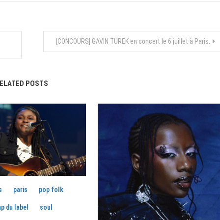
[CONCOURS] GAVIN TUREK en concert le 6 juillet à Paris.
ELATED POSTS
s
paris
pop folk
p du label
soul