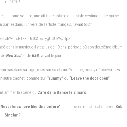
en 2020 !
 un grand sourire, une attitude solaire et un style vestimentaire qui ne
artie) dans l’univers de l’artiste français, “avant tout” !
/watch?v=rsBT3X_Uxf0&pp=ygUGUVVJTlpF
ancé dans la musique il y a plus de 13 ans, période où son deuxième album
t de
New Soul
et de
R&B
, voyait le jour.
 non pas dans sa loge, mais sur sa chaine Youtube, pour y découvrir des
e un autre cachet, comme sur
“Yummy”
ou
“Leave the door open”
.
 enflammer la scène du
Café de la Danse le 2 mars
.
“Never knew love like this before”
, son tube en collaboration avec
Bob
Sinclar
?