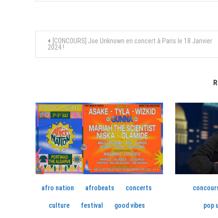
Navigation
[CONCOURS] Joe Unknown en concert à Paris le 18 Janvier
2024 !
de
l’article
R
afro nation
afrobeats
concerts
concour
culture
festival
good vibes
pop u