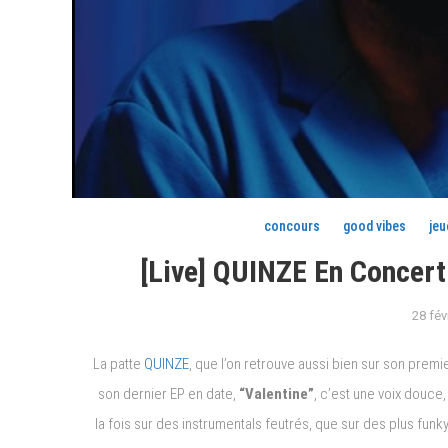
concours
good vibes
je
[Live] QUINZE En Concert
28 fév
La patte
QUINZE
, que l’on retrouve aussi bien sur son premi
son dernier EP en date,
“Valentine”
, c’est une voix douce,
la fois sur des instrumentals feutrés, que sur des plus fu