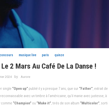
uconcours
musique live
paris
quinze
 Le 2 Mars Au Café De La Danse !
by
rier 2024
Aurore
er single
“Open up”
publié il y a presque 7 ans, que sur
“Father”
, extrait de
 reconnaissable avec un timbre à l’américaine, qu’il manie avec justesse, à
nky comme
“Champion”
ou
“Make it”
, tirés de son album
“Multicolor”
, sorti