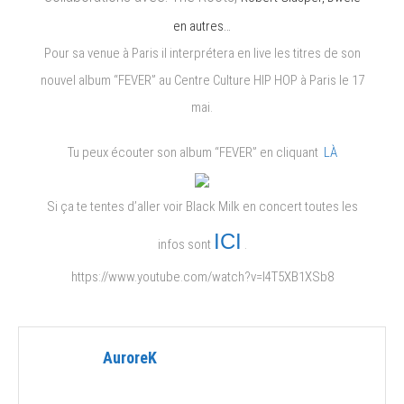
17
en autres…
Mai
Pour sa venue à Paris il interprétera en live les titres de son
nouvel album “FEVER” au Centre Culture HIP HOP à Paris le 17
mai.
Tu peux écouter son album “FEVER” en cliquant
LÀ
Si ça te tentes d’aller voir Black Milk en concert toutes les
ICI
infos sont
.
https://www.youtube.com/watch?v=I4T5XB1XSb8
AuroreK