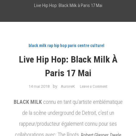
Live Hip Hop: Black Milk à Paris 17 Mai
black milk rap hip hop paris centre culturel
Live Hip Hop: Black Milk À
Paris 17 Mai
on
by
14 mai 2018
AuroreK
Leave a Comment
Live
Hip
BLACK MILK
connu en tant qu’artiste emblématique
Hop:
de la scène underground de Detroit, c’est un
Black
Milk
rappeur/producteur également connu pour ses
à
collaborations avec: The Roots,
Paris
Robert Glasper, Dwele