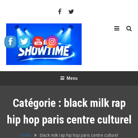
Skip
To
Content
THE SHOWTIME
Web-magazine sur l'actualité concerts, festivals et showcases
Menu
Catégorie :
black milk rap
hip hop paris centre culturel
Home
black milk rap hip hop paris centre culturel