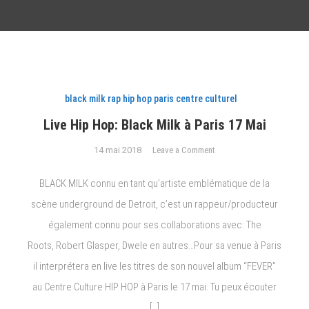
black milk rap hip hop paris centre culturel
Live Hip Hop: Black Milk à Paris 17 Mai
on
14 mai 2018
Leave a Comment
Live
Hip
BLACK MILK connu en tant qu’artiste emblématique de la
Hop:
scène underground de Detroit, c’est un rappeur/producteur
Black
également connu pour ses collaborations avec: The
Milk
à
Roots, Robert Glasper, Dwele en autres…Pour sa venue à Paris
Paris
il interprétera en live les titres de son nouvel album “FEVER”
17
au Centre Culture HIP HOP à Paris le 17 mai. Tu peux écouter
Mai
[…]