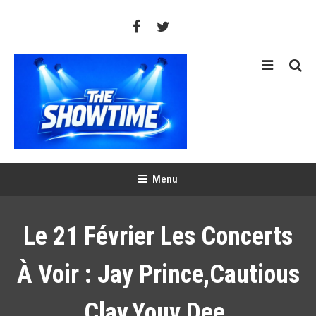
Skip
To
Content
THE SHOWTIME
Web-magazine sur l'actualité concerts, festivals et showcases
Menu
Le 21 Février Les Concerts
À Voir : Jay Prince,Cautious
Clay,Youv Dee.