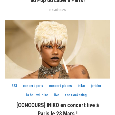
au Pop du Label à Paris!
8 avril 2025
333
concert paris
concert places
iniko
jericho
la bellevilloise
live
the awakening
[CONCOURS] INIKO en concert live à
Paris le 23 Mars !