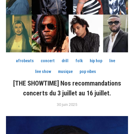
afrobeats
concert
drill
folk
hip hop
live
live show
musique
pop vibes
[THE SHOWTIME] Nos recommandations
concerts du 3 juillet au 16 juillet.
30 juin 2025