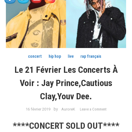
concert
hip hop
live
rap français
Le 21 Février Les Concerts À
Voir : Jay Prince,Cautious
Clay,Youv Dee.
on
by
16 février 2019
AuroreK
Leave a Comment
Le
21
****CONCERT SOLD OUT****
Février