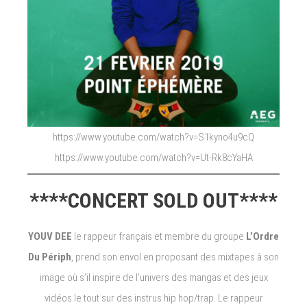
https://www.youtube.com/watch?v=S1kyno4u9cQ
https://www.youtube.com/watch?v=Ut-Rk8cYaHA
****CONCERT SOLD OUT****
YOUV DEE
le rappeur français et membre du groupe
L’Ordre
Du Périph
, prend son envol en proposant des mixtapes à son
image où s’il inspire de l’univers des mangas et des jeux
vidéos le tout sur des instrus hip hop/trap. Le rappeur