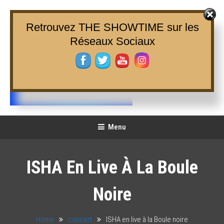
Skip
To
Retrouvez THE SHOWTIME sur les
Content
Réseaux Sociaux
THE SHOWTIME
Web-magazine sur l'actualité concerts, festivals et showcases
Menu
ISHA En Live À La Boule
Noire
Home
concert
ISHA en live à la Boule noire