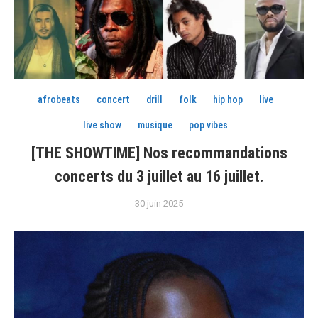
afrobeats
concert
drill
folk
hip hop
live
live show
musique
pop vibes
[THE SHOWTIME] Nos recommandations
concerts du 3 juillet au 16 juillet.
30 juin 2025