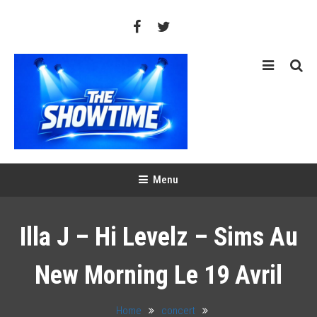
Skip
To
Content
THE SHOWTIME
Web-magazine sur l'actualité concerts, festivals et showcases
Menu
Illa J – Hi Levelz – Sims Au
New Morning Le 19 Avril
Home
concert