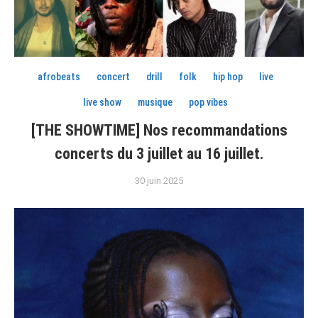
afrobeats
concert
drill
folk
hip hop
live
live show
musique
pop vibes
[THE SHOWTIME] Nos recommandations
concerts du 3 juillet au 16 juillet.
30 juin 2025