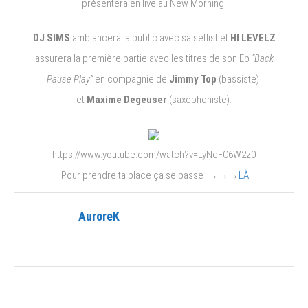
présentera en live au New Morning.
au
New
DJ SIMS
ambiancera la public avec sa setlist et
HI LEVELZ
Morning
assurera la première partie avec les titres de son Ep
“Back
le
19
Pause Play”
en compagnie de
Jimmy Top
(bassiste)
avril
et
Maxime Degeuser
(saxophoniste).
https://www.youtube.com/watch?v=LyNcFC6W2z0
Pour prendre ta place ça se passe →→→
LÀ
AuroreK