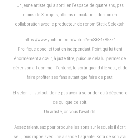
Un jeune artiste qui a sorti, en l’espace de quatre ans, pas
moins de 8 projets, albums et mixtapes, dont un en
collaboration avec le producteur de renom Statik Selektah.
https://www.youtube.com/watch?v=uS634k85zz4
Prolifique donc, et tout en indépendant. Point qui lui tient
énormément à cœur, à juste titre, puisque cela lui permet de
gérer son art comme il l’entend, le sortir quand il le veut, et de
faire profiter ses fans autant que faire ce peut.
Et selon lui, surtout, de ne pas avoir à se brider ou à dépendre
de qui que ce soit.
Un artiste, on vous l’avait dit.
Assez talentueux pour produire les sons sur lesquels il écrit
seul, puis rappe avec une aisance flagrante, Kota de son vrai