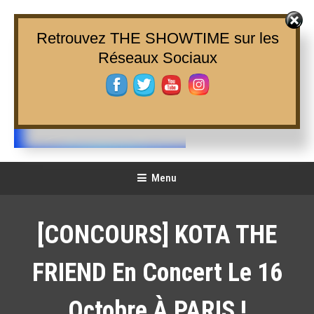
Skip
To
Retrouvez THE SHOWTIME sur les
Content
Réseaux Sociaux
THE SHOWTIME
Web-magazine sur l'actualité concerts, festivals et showcases
Menu
[CONCOURS] KOTA THE
FRIEND En Concert Le 16
Octobre À PARIS !