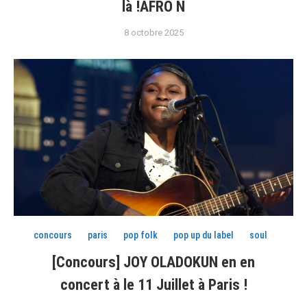
là !AFRO N
8 octobre 2025
concours
paris
pop folk
pop up du label
soul
[Concours] JOY OLADOKUN en en
concert à le 11 Juillet à Paris !