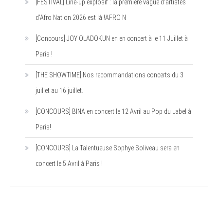
[FESTIVAL] Line-up explosif : la première vague d’artistes
d’Afro Nation 2026 est là !AFRO N
[Concours] JOY OLADOKUN en en concert à le 11 Juillet à
Paris !
[THE SHOWTIME] Nos recommandations concerts du 3
juillet au 16 juillet.
[CONCOURS] BINA en concert le 12 Avril au Pop du Label à
Paris!
[CONCOURS] La Talentueuse Sophye Soliveau sera en
concert le 5 Avril à Paris !