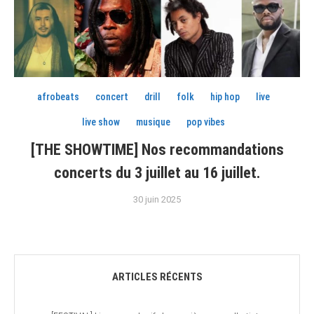
afrobeats
concert
drill
folk
hip hop
live
live show
musique
pop vibes
[THE SHOWTIME] Nos recommandations
concerts du 3 juillet au 16 juillet.
30 juin 2025
ARTICLES RÉCENTS