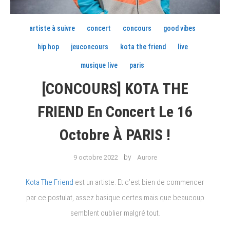
artiste à suivre
concert
concours
good vibes
hip hop
jeuconcours
kota the friend
live
musique live
paris
[CONCOURS] KOTA THE
FRIEND En Concert Le 16
Octobre À PARIS !
by
9 octobre 2022
Aurore
Kota The Friend
est un artiste. Et c’est bien de commencer
par ce postulat, assez basique certes mais que beaucoup
semblent oublier malgré tout.