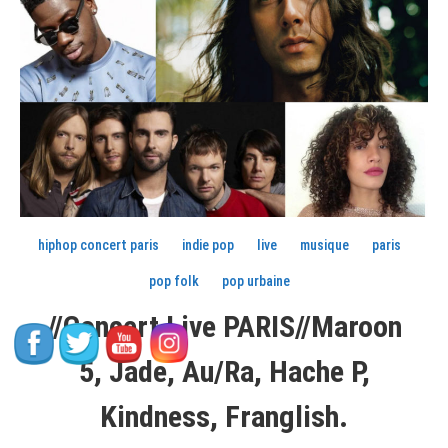
hiphop concert paris
indie pop
live
musique
paris
pop folk
pop urbaine
//Concert Live PARIS//Maroon
5, Jade, Au/ra, Hache P,
Kindness, Franglish.