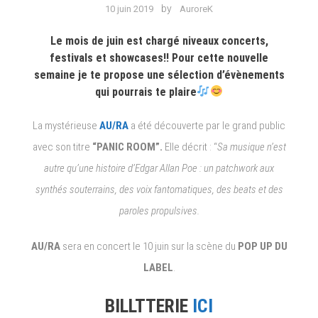
by
10 juin 2019
AuroreK
Le mois de juin est chargé niveaux concerts,
festivals et showcases!! Pour cette nouvelle
semaine je te propose une sélection d’évènements
qui pourrais te plaire
La mystérieuse
AU/RA
a été découverte par le grand public
avec son titre
“PANIC ROOM”.
Elle décrit : “
Sa musique n’est
autre qu’une histoire d’Edgar Allan Poe : un patchwork aux
synthés souterrains, des voix fantomatiques, des beats et des
paroles propulsives.
AU/RA
sera en concert le 10 juin sur la scène du
POP UP DU
LABEL
.
BILLTTERIE
ICI