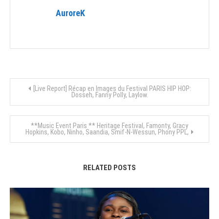
AuroreK
Navigation
[Live Report] Récap en Images du Festival PARIS HIP HOP:
Dosseh, Fanny Polly, Laylow.
de
**Music Event Paris ** Heritage Festival, Famonty, Gracy
l’article
Hopkins, Kobo, Ninho, Saandia, Smif-N-Wessun, Phony PPL,
RELATED POSTS