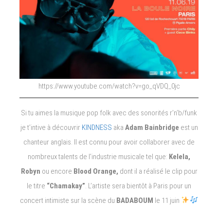
https://www.youtube.com/watch?v=go_qVDQ_0jc
Si tu aimes la musique pop folk avec des sonorités r’n’b/funk
je t’intive à découvrir
KINDNESS
aka
Adam Bainbridge
est un
chanteur anglais. Il est connu pour avoir collaborer avec de
nombreux talents de l’industrie musicale tel que:
Kelela,
Robyn
ou encore
Blood Orange,
dont il a réalisé le clip pour
le titre
“Chamakay”
. L’artiste sera bientôt à Paris pour un
concert intimiste sur la scène du
BADABOUM
le 11 juin