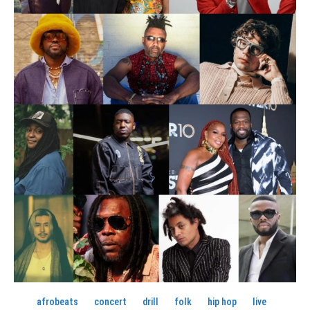
afrobeats
concert
drill
folk
hip hop
live