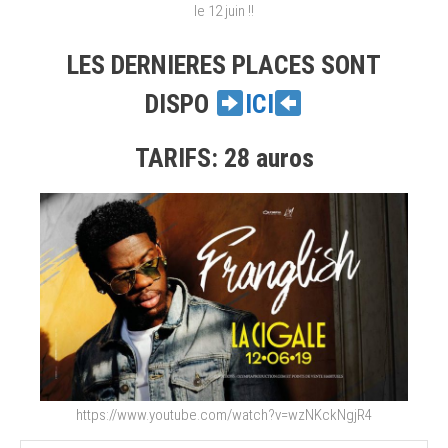
le 12 juin !!
LES DERNIERES PLACES SONT
DISPO
ICI
TARIFS: 28 auros
https://www.youtube.com/watch?v=wzNKckNgjR4