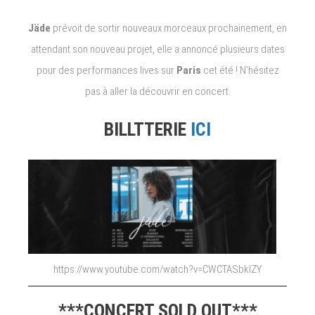
Jäde
prévoit de sortir nouveaux morceaux prochainement, en
attendant son nouveau projet, elle a annoncé plusieurs dates
pour des performances lives sur
Paris
cet été ! N’hésitez
pas à aller la découvrir en concert.
BILLTTERIE
ICI
https://www.youtube.com/watch?v=CWCTASbkIZY
***CONCERT SOLD OUT***