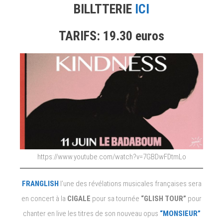
BILLTTERIE
ICI
TARIFS: 19.30 euros
https://www.youtube.com/watch?v=7GBDwFDtmLo
FRANGLISH
l’une des révélations musicales françaises sera
en concert à la
CIGALE
pour sa tournée
“GLISH TOUR”
pour
chanter en live les titres de son nouveau opus
“MONSIEUR”