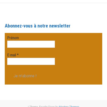
Abonnez-vous à notre newsletter
Prénom
E-mail
*
|
Theme: Foodie Diary by
Mystery Themes
.