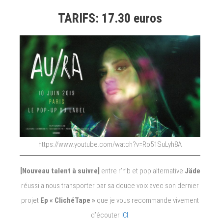
TARIFS: 17.30 euros
https://www.youtube.com/watch?v=Ro51SuLyh8A
[Nouveau talent à suivre]
entre r’n’b et pop alternative
Jäde
réussi a nous transporter par sa douce voix avec son dernier
projet
Ep « ClichéTape »
que je vous recommande vivement
d’écouter
ICI
.