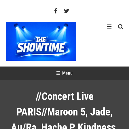
Skip
To
Content
THE SHOWTIME
Web-magazine sur l'actualité concerts, festivals et showcases
Menu
//Concert Live
PARIS//Maroon 5, Jade,
Au/ra, Hache P, Kindness,