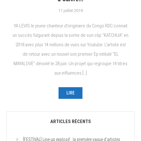
11 juillet 2019
YA LEVIS le jeune chanteur d’originaire du Congo RDC connait
un succès fulgurant depuis la sortie de son clip “KATCHUA” en
2018 avec plus 14 millions de vues sur Youtube. L’artiste est
de retour avec un nouvel son premier Ep intitulé “EL
MAYALOVE” dévoilé le 28 juin. Un projet qui regroupe 14 titres
aux influences […]
LIRE
ARTICLES RÉCENTS
[FESTIVAL] Line-up explosif : la première vague d’artistes