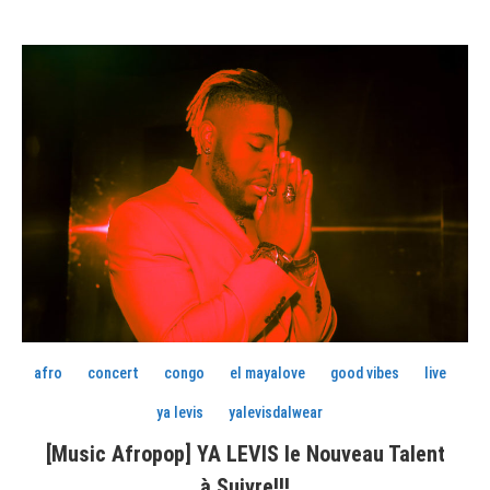
afro
concert
congo
el mayalove
good vibes
live
ya levis
yalevisdalwear
[Music Afropop] YA LEVIS le Nouveau Talent
à Suivre!!!