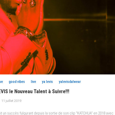
ve
good vibes
live
ya levis
yalevisdalwear
VIS le Nouveau Talent à Suivre!!!
11 juillet 2019
it un succès fulgurant depuis la sortie de son clip “KATCHUA” en 2018 avec