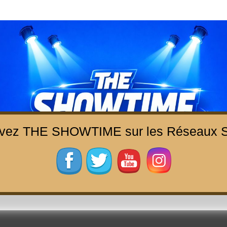
uvez THE SHOWTIME sur les Réseaux S
THE SHOWTIME
b-magazine sur l'actualité concerts, festivals et showcases
ACCUEIL
À PROPOS