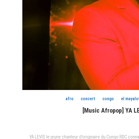
afro
concert
congo
el mayalo
[Music Afropop] YA LE
YA LEVIS le jeune chanteur d’originaire du Congo RDC conna