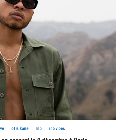
ive
otis kane
rnb
rnb vibes