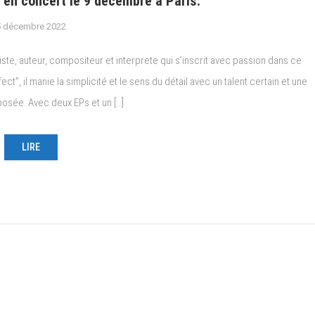
n concert le 9 décembre à Paris.
5 décembre 2022
tiste, auteur, compositeur et interprete qui s’inscrit avec passion dans ce
ct”, il manie la simplicité et le sens du détail avec un talent certain et une
posée. Avec deux EPs et un […]
LIRE