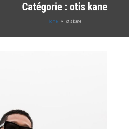
Catégorie :
otis kane
Home
otis kane