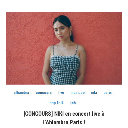
alhambra
concours
live
musique
niki
paris
pop folk
rnb
[CONCOURS] NIKI en concert live à
l’Ahlambra Paris !