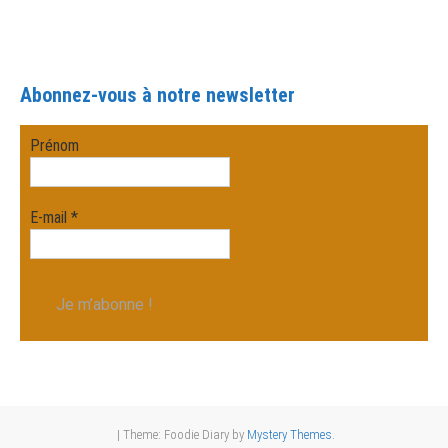
Abonnez-vous à notre newsletter
Prénom
E-mail
*
|
Theme: Foodie Diary by
Mystery Themes
.