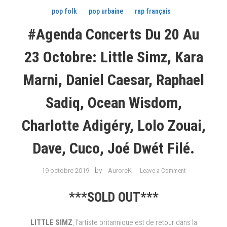
pop folk
pop urbaine
rap français
#Agenda Concerts Du 20 Au
23 Octobre: Little Simz, Kara
Marni, Daniel Caesar, Raphael
Sadiq, Ocean Wisdom,
Charlotte Adigéry, Lolo Zouai,
Dave, Cuco, Joé Dwét Filé.
on
by
19 octobre 2019
AuroreK
Leave a Comment
#Agenda
Concerts
***SOLD OUT***
du
20
LITTLE SIMZ
, l’artiste britannique est de retour dans la