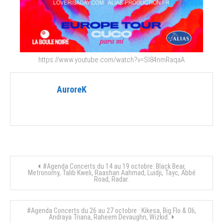
https://www.youtube.com/watch?v=Sl84nmRaqaA
AuroreK
Navigation
#Agenda Concerts du 14 au 19 octobre: Black Bear,
Metronomy, Talib Kweli, Raashan Aahmad, Luidji, Tayc, Abbé
Road, Radar.
de
l’article
#Agenda Concerts du 26 au 27 octobre : Kikesa, Big Flo & Oli,
Andraya Triana, Raheem Devaughn, Wizkid.