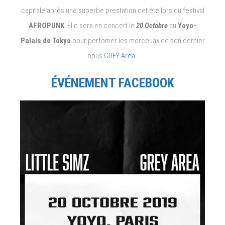
au
capitale après une superbe prestation cet été lors du festival
23
octobre:
AFROPUNK
! Elle sera en concert le
20 Octobre
au
Yoyo-
Little
Palais de Tokyo
pour perfomer les morceuax de son dernier
Simz,
opus
GREY Area
.
Kara
Marni,
ÉVÉNEMENT FACEBOOK
Daniel
Caesar,
Raphael
Sadiq,
Ocean
Wisdom,
Charlotte
Adigéry,
Lolo
Zouai,
Dave,
Cuco,
Joé