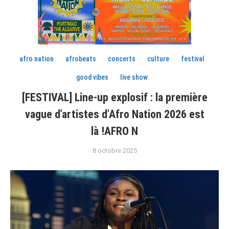
afro nation
afrobeats
concerts
culture
festival
good vibes
live show
[FESTIVAL] Line-up explosif : la première
vague d’artistes d’Afro Nation 2026 est
là !AFRO N
8 octobre 2025