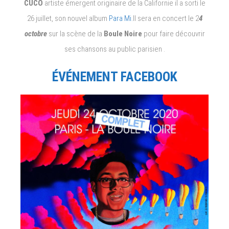
CUCO
artiste émergent originaire de la Californie il a sorti le
26 juillet, son nouvel album
Para Mi.
Il sera en concert le 2
4
octobre
sur la scène de la
Boule Noire
pour faire découvrir
ses chansons au public parisien .
ÉVÉNEMENT FACEBOOK