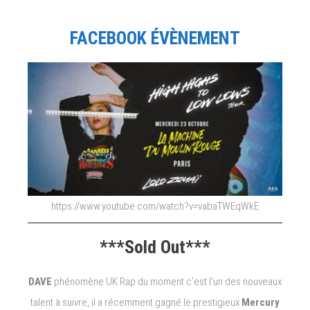
FACEBOOK ÉVÈNEMENT
https://www.youtube.com/watch?v=vabaTWEqWkE
***Sold Out***
DAVE
phénomène UK Rap du moment c’est l’un des nouveaux
talent à suivre, il a récemment gagné le prestigieux
Mercury