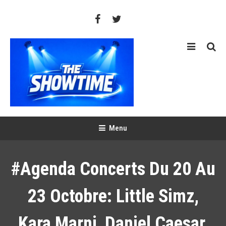
Skip
To
Content
THE SHOWTIME
Web-magazine sur l'actualité concerts, festivals et showcases
Menu
#Agenda Concerts Du 20 Au
23 Octobre: Little Simz,
Kara Marni, Daniel Caesar,