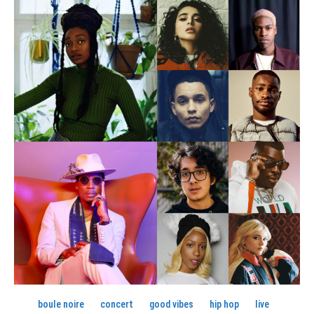
boule noire
concert
good vibes
hip hop
live