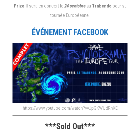
Prize
. Il sera en concert le
24 ocotobre
au
Trabendo
pour sa
tournée Européenne.
ÉVÉNEMENT FACEBOOK
https://www.youtube.com/watch?v=JpGKWUdRnXE
***Sold Out***