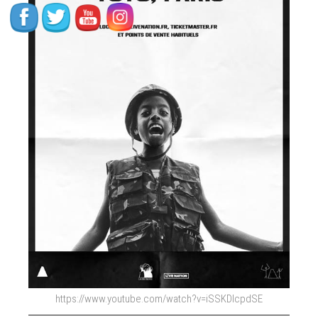
Dwét
Filé.
https://www.youtube.com/watch?v=iSSKDIcpdSE