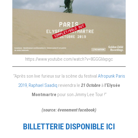
https://www.youtube.com/watch?v=8GGGliIxpgc
“Après son live furieux sur la scène du festival
Afropunk Paris
2019
,
Raphael Saadiq
reviendra le
21 Octobre
à
l’Elysée
Montmartre
pour son Jimmy Lee Tour !”
(source: évenement facebook)
BILLETTERIE DISPONIBLE ICI