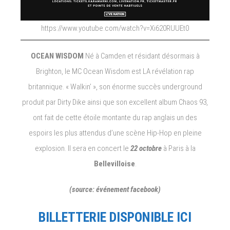
https://www.youtube.com/watch?v=Xi620RUUEt0
OCEAN WISDOM
Né à Camden et résidant désormais à
Brighton, le MC Ocean Wisdom est LA révélation rap
britannique. « Walkin’ », son énorme succès underground
produit par Dirty Dike ainsi que son excellent album Chaos 93,
ont fait de cette étoile montante du rap anglais un des
espoirs les plus attendus d’une scène Hip-Hop en pleine
explosion. Il sera en concert le
22 octobre
à Paris à la
Bellevilloise
.
(source: événement facebook)
BILLETTERIE DISPONIBLE ICI