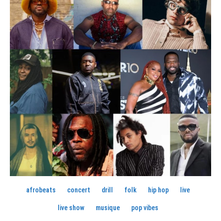
afrobeats
concert
drill
folk
hip hop
live
live show
musique
pop vibes