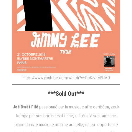
https://www.youtube.com/watch?v=OcK5JLyPLM0
***Sold Out***
Joé Dwèt Filé
passionné par la musique afro caribéen, zouk
kompa par ses origine Haïtienne, il a réusi à ses faire une
place dans le musique urbaine actuelle, il a eu l’opportunité