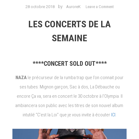
on
by
28 octobre 2018
AuroreK
Leave a Comment
Live
Rumba
LES CONCERTS DE LA
Trap
//
SEMAINE
R’n’B-
Soul-
Funk//
****CONCERT SOLD OUT****
NAZA,
PJ
NAZA
le précurseur de la rumba trap que l’on connait pour
MORTON,
GRACE
ses tubes: Mignon garçon, Sac à dos, La Débauche ou
CARTER,
encore Ça va, sera en concert le 30 octobre à l’Olympia. Il
LEON
ambiancera son public avec les titres de son nouvel album
BRIDGES.
intutilé “C’est la Loi” que je vous invite à écouter
ICI
.