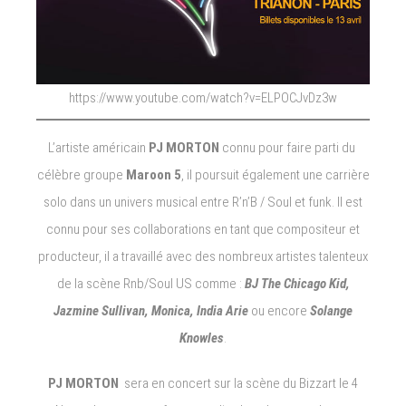
https://www.youtube.com/watch?v=ELPOCJvDz3w
L’artiste américain
PJ MORTON
connu pour faire parti du
célèbre groupe
Maroon 5
, il poursuit également une carrière
solo dans un univers musical entre R’n’B / Soul et funk. Il est
connu pour ses collaborations en tant que compositeur et
producteur, il a travaillé avec des nombreux artistes talenteux
de la scène Rnb/Soul US comme :
BJ The Chicago Kid,
Jazmine Sullivan, Monica, India Arie
ou encore
Solange
Knowles
.
PJ MORTON
sera en concert sur la scène du Bizzart le 4