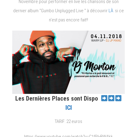
Novembre pour performer en live les chansons de son
dernier album “Gumbo Unplugged Live ” à découvrir
LÀ
si ce
n’est pas encore fait!!
Les Dernières Places sont Dispo
ICI
TARIF: 22 euros
https://www.youtube.com/watch?v=C1fRIyBW4kk