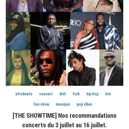
afrobeats
concert
drill
folk
hip hop
live
live show
musique
pop vibes
[THE SHOWTIME] Nos recommandations
concerts du 3 juillet au 16 juillet.