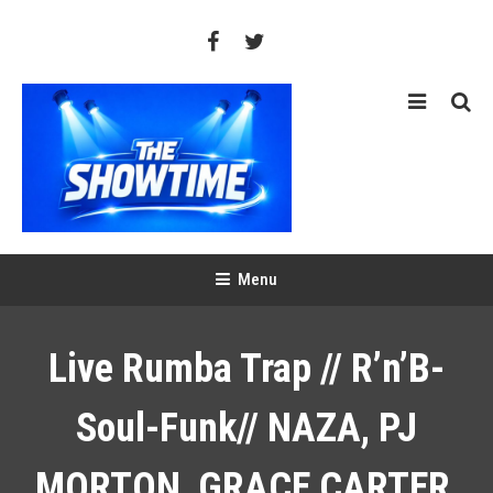
Skip
To
Content
THE SHOWTIME
Web-magazine sur l'actualité concerts, festivals et showcases
Menu
Live Rumba Trap // R’n’B-
Soul-Funk// NAZA, PJ
MORTON, GRACE CARTER,