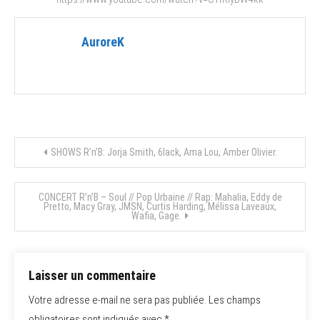
AuroreK
Navigation
SHOWS R’n’B: Jorja Smith, 6lack, Ama Lou, Amber Olivier.
de
CONCERT R’n’B – Soul // Pop Urbaine // Rap: Mahalia, Eddy de
Pretto, Macy Gray, JMSN, Curtis Harding, Mélissa Laveaux,
l’article
Wafia, Gage.
Laisser un commentaire
Votre adresse e-mail ne sera pas publiée.
Les champs
obligatoires sont indiqués avec
*