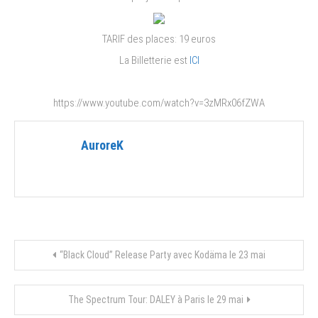
TARIF des places: 19 euros
La Billetterie est
ICI
https://www.youtube.com/watch?v=3zMRx06fZWA
AuroreK
Navigation
“Black Cloud” Release Party avec Kodäma le 23 mai
de
The Spectrum Tour: DALEY à Paris le 29 mai