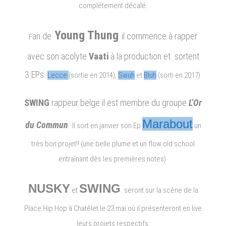
Swing
complétement décalé.
en
concert
Young Thung
an de
il commence à rapper
F
le
23
avec son acolyte
Vaati
à la production et sortent
mai
3
EPs:
Lecce
(sortie en 2014),
Swuh
et
Bluh
(sorti en 2017).
SWING
rappeur belge il est membre du groupe
L’Or
Marabout
du Commun
.
Il sort en janvier son Ep
un
très bon projet!! (une belle plume et un flow old school
entraînant dès les premières notes).
NUSKY
SWING
et
seront sur la scène de la
Place Hip Hop à Chatêlet le 23 mai où il présenteront en live
leurs projets respectifs.