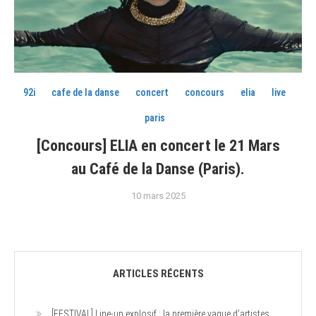
92i
cafe de la danse
concert
concours
elia
live
paris
[Concours] ELIA en concert le 21 Mars
au Café de la Danse (Paris).
10 mars 2025
ARTICLES RÉCENTS
[FESTIVAL] Line-up explosif : la première vague d’artistes