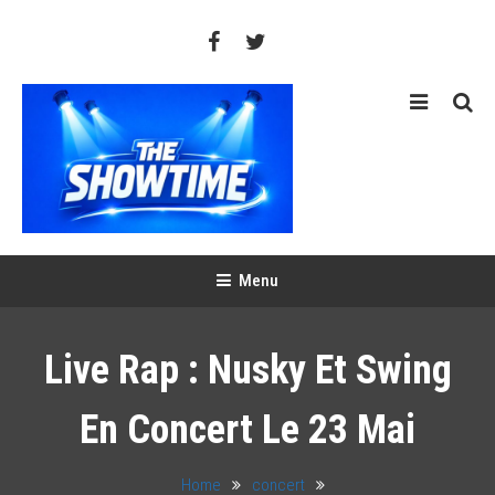
Skip
To
Content
THE SHOWTIME
Web-magazine sur l'actualité concerts, festivals et showcases
Menu
Live Rap : Nusky Et Swing
En Concert Le 23 Mai
Home
concert