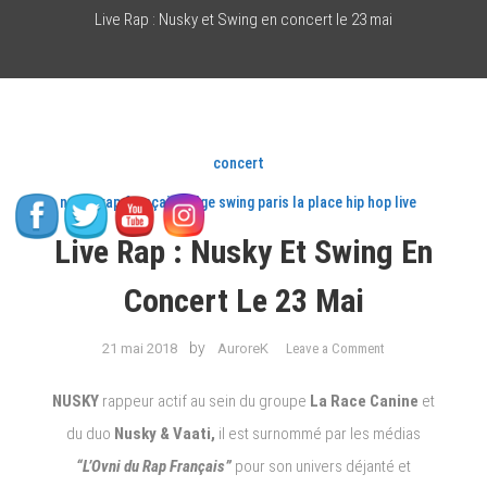
Live Rap : Nusky et Swing en concert le 23 mai
concert
nusky rap français belge swing paris la place hip hop live
Live Rap : Nusky Et Swing En
Concert Le 23 Mai
on
by
21 mai 2018
AuroreK
Leave a Comment
Live
Rap
NUSKY
rappeur actif au sein du groupe
La Race Canine
et
:
du duo
Nusky & Vaati,
il
est surnommé par les médias
Nusky
“L’Ovni du Rap Français”
pour son univers déjanté et
et