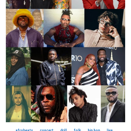
afrobeats
concert
drill
folk
hip hop
live