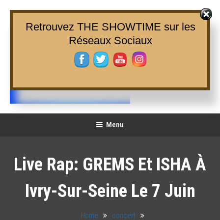
Skip
To
Retrouvez THE SHOWTIME sur les
Content
Réseaux Sociaux
THE SHOWTIME
Web-magazine sur l'actualité concerts, festivals et showcases
Menu
Live Rap: GREMS Et ISHA À
Ivry-Sur-Seine Le 7 Juin
Home
concert