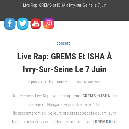
Live Rap: GREMS et ISHA à Ivry-sur-Seine le 7 juin
concert
Live Rap: GREMS Et ISHA À
Ivry-Sur-Seine Le 7 Juin
on
by
3 juin 2018
AuroreK
Leave a Comment
Live
Rap:
Rendez-vous Live Rap avec les rappeurs
GREMS
et
ISHA
sur
GREMS
la scène du Hangar à Ivry-sur-Seine le 7 Juin.
et
Ils présenteront en live leurs projets respectifs devant leurs
ISHA
à
fans. Tu peux écouter les derniers morceaux de
GREMS
ICI
et
Ivry-