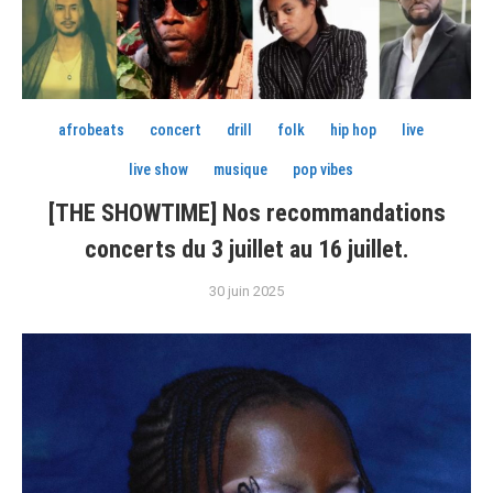
afrobeats
concert
drill
folk
hip hop
live
live show
musique
pop vibes
[THE SHOWTIME] Nos recommandations
concerts du 3 juillet au 16 juillet.
30 juin 2025