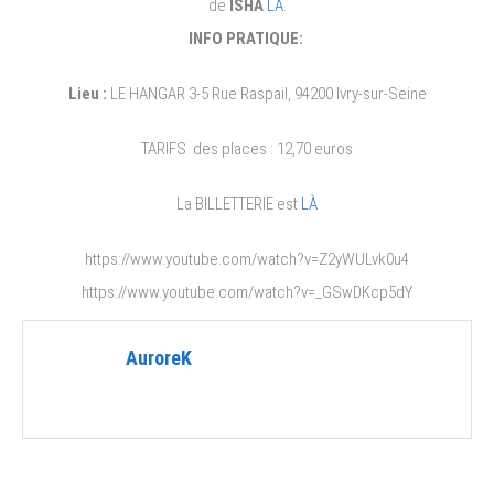
de
ISHA
LÀ
.
sur-
INFO PRATIQUE:
Seine
le
Lieu :
LE HANGAR 3-5 Rue Raspail, 94200 Ivry-sur-Seine
7
juin
TARIFS des places : 12,70 euros
La BILLETTERIE est
LÀ
https://www.youtube.com/watch?v=Z2yWULvk0u4
https://www.youtube.com/watch?v=_GSwDKcp5dY
AuroreK