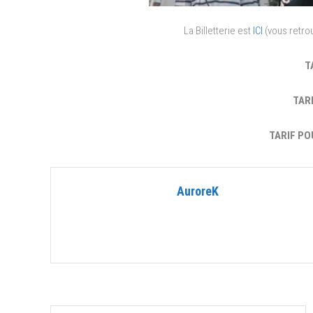
La Billetterie est
ICI
(vous retrou
T
TARI
TARIF PO
AuroreK