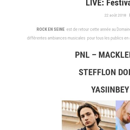
LIVE: Festiv
22 août 2018
ROCK EN SEINE
est de retour cette année au Domaine 
différentes ambiances musicales pour tous les publics en al
PNL – MACKLE
STEFFLON DO
YASIINBEY