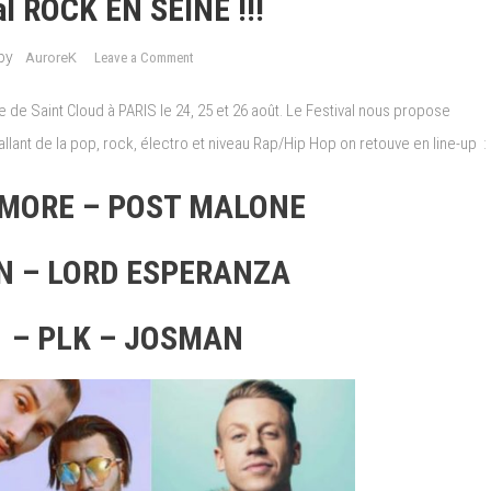
al ROCK EN SEINE !!!
on
by
AuroreK
Leave a Comment
LIVE:
Festival
de Saint Cloud à PARIS le 24, 25 et 26 août. Le Festival nous propose
ROCK
lant de la pop, rock, électro et niveau Rap/Hip Hop on retouve en line-up :
EN
SEINE
MORE – POST MALONE
!!!
N – LORD ESPERANZA
 – PLK – JOSMAN