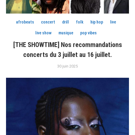
afrobeats
concert
drill
folk
hip hop
live
live show
musique
pop vibes
[THE SHOWTIME] Nos recommandations
concerts du 3 juillet au 16 juillet.
30 juin 2025