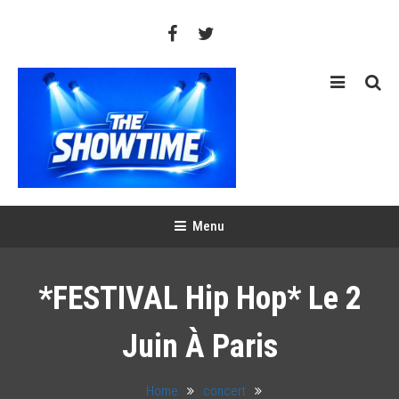
Skip
To
Content
THE SHOWTIME
Web-magazine sur l'actualité concerts, festivals et showcases
Menu
*FESTIVAL Hip Hop* Le 2
Juin À Paris
Home
concert