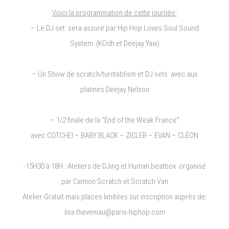
Paris
Voici la programmation de cette journée:
– Le DJ set sera assuré par Hip Hop Loves Soul Sound
System (KOdh et Deejay Yaw)
– Un Show de scratch/turntablism et DJ sets avec aux
platines Deejay Nelson
– 1/2 finale de la “End of the Weak France”
avec COTCHEI – BABY BLACK – ZICLER – EVAN – CLÉON
-15H30 à 18H : Ateliers de DJing et Human beatbox organisé
par Camion Scratch et Scratch Van
Atelier Gratuit mais places limitées sur inscription auprès de:
lisa.theveniau@paris-hiphop.com