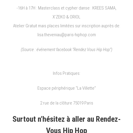
-16H à 17H : Masterclass et cypher danse : KREES SAMA,
X’ZEKO & ORIOL
Atelier Gratuit mais places limitées sur inscription auprès de:
lisa.theveniau@paris-hiphop.com
(Source : événement facebook “Rendez Vous Hip Hop”)
Infos Pratiques:
Espace périphérique “La Villette”
2 rue de la clôture 75019 Paris
Surtout n’hésitez à aller au Rendez-
Vous Hip Hop