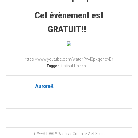
Cet évènement est
GRATUIT!!
https://www.youtube.com/watch?v=l8pkqonqvEk
Tagged
festival hip hop
AuroreK
Navigation
*FESTIVAL* We love Green le 2 et 3 juin