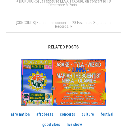
Navigation
[CONCOURS] La rappeuse EESAH YASUKE en concert le 19
Décembre à Paris !
de
[CONCOURS] Berhana en concert le 28 Février au Supersonic
l’article
Records.
RELATED POSTS
afro nation
afrobeats
concerts
culture
festival
good vibes
live show