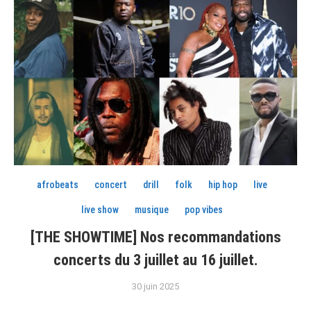
afrobeats
concert
drill
folk
hip hop
live
live show
musique
pop vibes
[THE SHOWTIME] Nos recommandations
concerts du 3 juillet au 16 juillet.
30 juin 2025