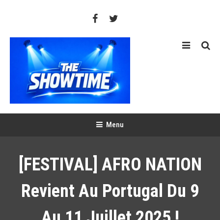
Skip
To
Content
THE SHOWTIME
Web-magazine sur l'actualité concerts, festivals et showcases
Menu
[FESTIVAL] AFRO NATION
Revient Au Portugal Du 9
Au 11 Juillet 2025 !