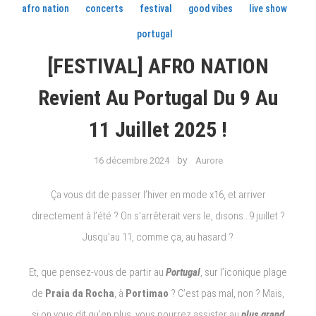
afro nation
concerts
festival
good vibes
live show
portugal
[FESTIVAL] AFRO NATION
Revient Au Portugal Du 9 Au
11 Juillet 2025 !
by
16 décembre 2024
Aurore
Ça vous dit de passer l’hiver en mode x16, et arriver
directement à l’été ? On s’arrêterait vers le, disons…9 juillet ?
Jusqu’au 11, comme ça, au hasard ?
Et, que pensez-vous de partir au
Portugal
, sur l’iconique plage
de
Praia da Rocha
, à
Portimao
? C’est pas mal, non ? Mais,
si on vous dit qu’en plus, vous pourrez assister au
plus grand