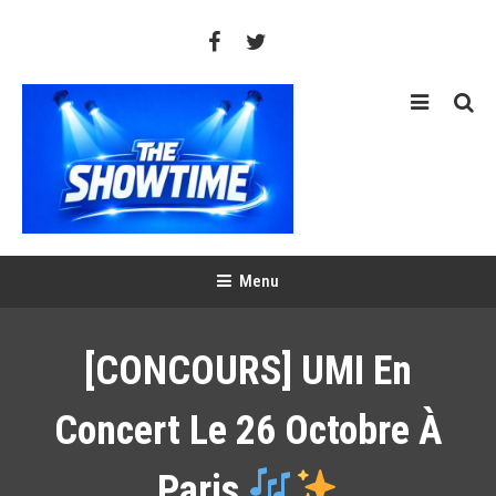
Skip
To
Content
THE SHOWTIME
Web-magazine sur l'actualité concerts, festivals et showcases
Menu
[CONCOURS] UMI En
Concert Le 26 Octobre À
Paris