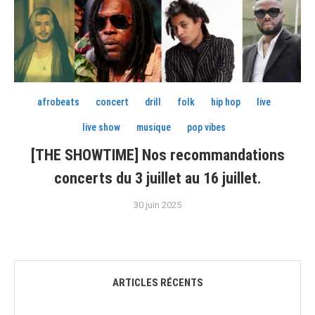
afrobeats
concert
drill
folk
hip hop
live
live show
musique
pop vibes
[THE SHOWTIME] Nos recommandations
concerts du 3 juillet au 16 juillet.
30 juin 2025
ARTICLES RÉCENTS