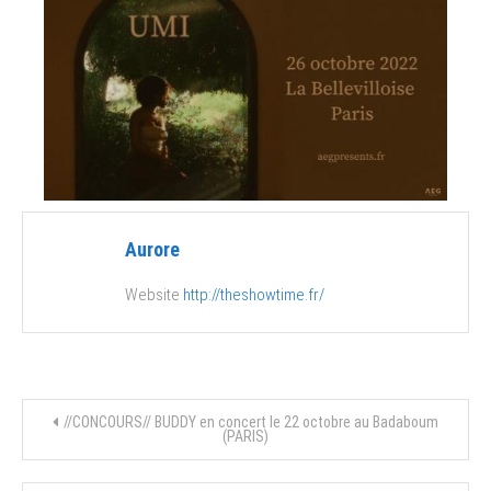
Aurore
Website
http://theshowtime.fr/
Navigation
//CONCOURS// BUDDY en concert le 22 octobre au Badaboum
(PARIS)
de