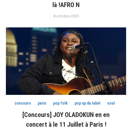
là !AFRO N
8 octobre 2025
concours
paris
pop folk
pop up du label
soul
[Concours] JOY OLADOKUN en en
concert à le 11 Juillet à Paris !