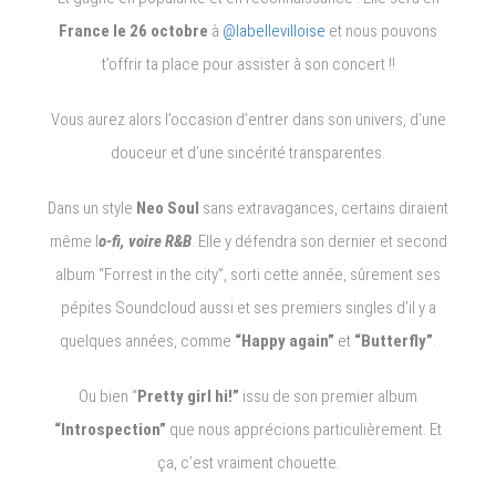
France le 26 octobre
à
@labellevilloise
et nous pouvons
t’offrir ta place pour assister à son concert !!
Vous aurez alors l’occasion d’entrer dans son univers, d’une
douceur et d’une sincérité transparentes.
Dans un style
Neo Soul
sans extravagances, certains diraient
même l
o-fi, voire R&B
. Elle y défendra son dernier et second
album “Forrest in the city”, sorti cette année, sûrement ses
pépites Soundcloud aussi et ses premiers singles d’il y a
quelques années, comme
“Happy again”
et
“Butterfly”
.
Ou bien “
Pretty girl hi!”
issu de son premier album
“Introspection”
que nous apprécions particulièrement. Et
ça, c’est vraiment chouette.