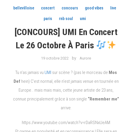
bellevilloise
concert
concours
good vibes
live
paris
rnb soul
umi
[CONCOURS] UMI En Concert
Le 26 Octobre À Paris
by
19 octobre 2022
Aurore
Tu n’as jamais vu
UMI
sur scène ? (pas le morceau de
Mos
Def
hein) C’est normal, elle n’est jamais venue en tournée en
Europe… mais mais mais, cette jeune artiste de 23 ans,
connue principalement grâce à son single
“Remember me”
arrive.
https://www.youtube.com/watch?v=rDaRSNxUeAM
Et gagne en popularité et en reconnaissance ! Elle sera en