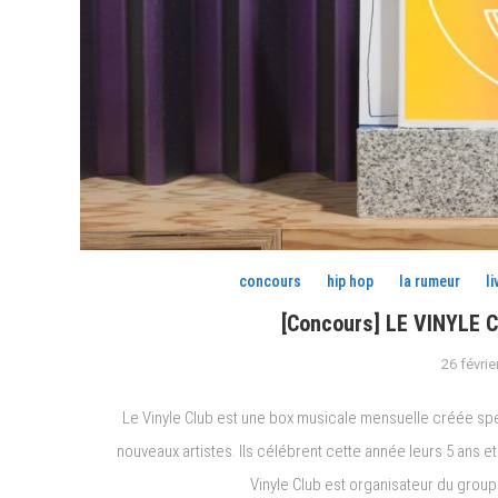
concours
hip hop
la rumeur
li
[Concours] LE VINYLE C
26 févrie
Le Vinyle Club est une box musicale mensuelle créée sp
nouveaux artistes. Ils célébrent cette année leurs 5 ans e
Vinyle Club est organisateur du gro