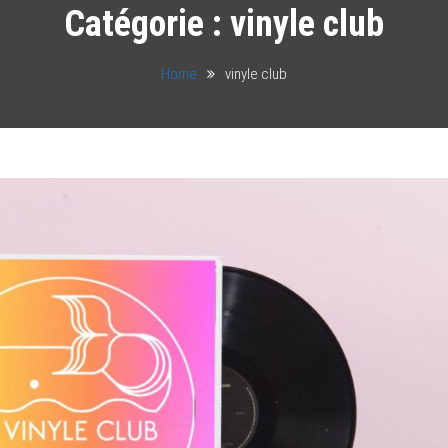
Catégorie :
vinyle club
Home
vinyle club