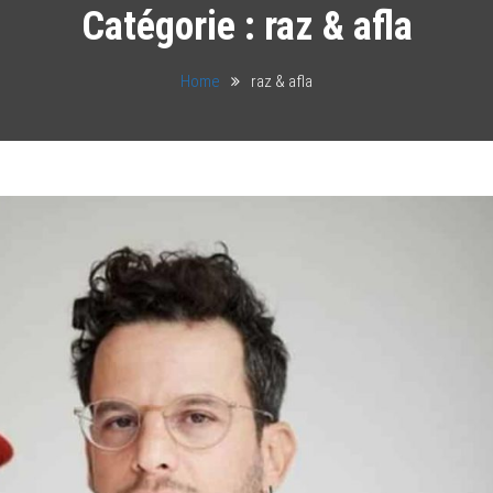
Catégorie :
raz & afla
Home
raz & afla