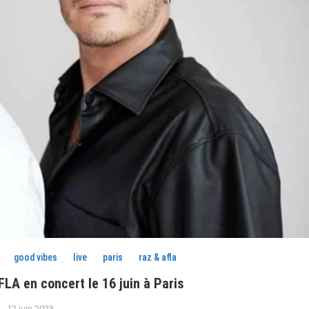
good vibes
live
paris
raz & afla
A en concert le 16 juin à Paris
12 juin 2023