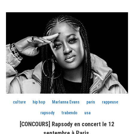
culture
hip hop
Marlanna Evans
paris
rappeuse
rapsody
trabendo
usa
[CONCOURS] Rapsody en concert le 12
septembre à Paris.