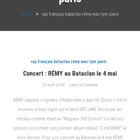
Home
rap français bataclan rémy mac tyer paris
rap français bataclan rémy mac tyer paris
Concert : RÉMY au Bataclan le 4 mai
on
29 avril 2018
Leave a Comment
Concert
:
RÉMY rappeur originaire d’Aubervilliers âgé de 20 ans c’est le
RÉMY
nouveau artiste signé sur le label DEF JAM. Décrit par les
au
médias comme étant un “Rappeur Old School” il a fait ses
Bataclan
le
preuves en sortant son premier album intitulé “C’est RÉMY” le
4
mois dernier. Pour son concert au Bataclan le 4 mai RÉMY