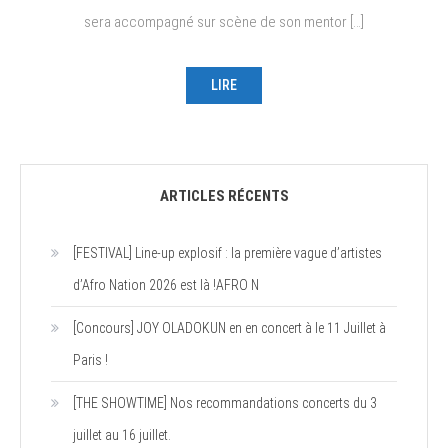
mai
sera accompagné sur scène de son mentor […]
LIRE
ARTICLES RÉCENTS
[FESTIVAL] Line-up explosif : la première vague d’artistes
d’Afro Nation 2026 est là !AFRO N
[Concours] JOY OLADOKUN en en concert à le 11 Juillet à
Paris !
[THE SHOWTIME] Nos recommandations concerts du 3
juillet au 16 juillet.