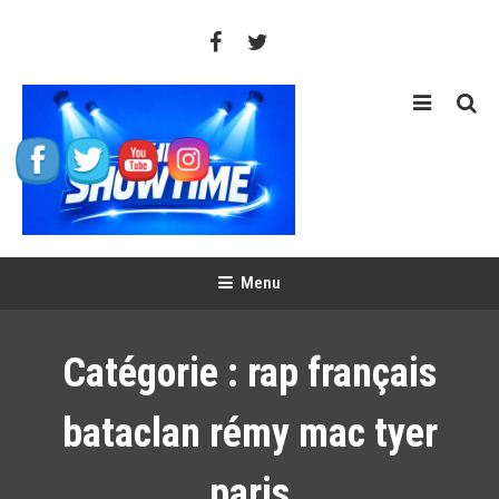
Skip
To
Content
THE SHOWTIME
Web-magazine sur l'actualité concerts, festivals et showcases
Menu
Catégorie :
rap français
bataclan rémy mac tyer
paris