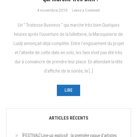
on
4 novembre 2019
Leave a Comment
Live
Report
Un ” Tristesse Business ” qui marche très bien.Quelques
LUIDJI
heures après l’ouverture de la billetterie, la Maroquinerie de
:
Luidji annonçait déjà complète. Entre l’engouement du projet
Un
”
et l’attente de cette date en solo, les fans n’ont pas été très
Tristesse
dur à convaincre de prendre leur place. En attendant la tête
Business
d’affiche de la soirée, la […]
”
qui
marche
LIRE
très
bien
!
ARTICLES RÉCENTS
[FESTIVAL] Line-up explosif : la première vague d’artistes