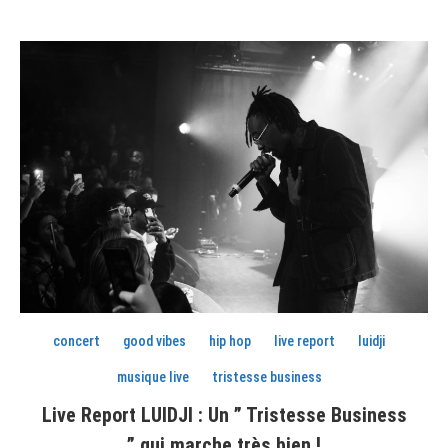
concert
good vibes
hip hop
live report
luidji
musique live
tristesse business
Live Report LUIDJI : Un ” Tristesse Business
” qui marche très bien !