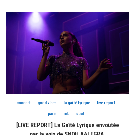
concert
good vibes
la gaîté lyrique
live report
paris
rnb
soul
[LIVE REPORT] La Gaîté Lyrique envoûtée
par la voix de SNOH AALEGRA.