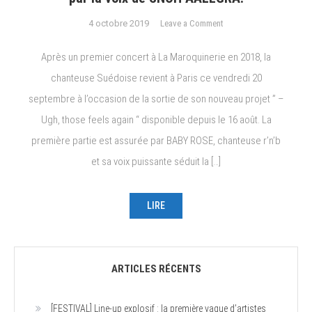
on
4 octobre 2019
Leave a Comment
[LIVE
REPORT]
Après un premier concert à La Maroquinerie en 2018, la
La
chanteuse Suédoise revient à Paris ce vendredi 20
Gaîté
septembre à l’occasion de la sortie de son nouveau projet ” –
Lyrique
envoûtée
Ugh, those feels again “ disponible depuis le 16 août. La
par
première partie est assurée par BABY ROSE, chanteuse r’n’b
la
et sa voix puissante séduit la […]
voix
de
SNOH
LIRE
AALEGRA.
ARTICLES RÉCENTS
[FESTIVAL] Line-up explosif : la première vague d’artistes