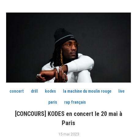
concert
drill
kodes
la machine du moulin rouge
live
paris
rap français
[CONCOURS] KODES en concert le 20 mai à
Paris
15 mai 2023