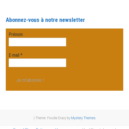
Abonnez-vous à notre newsletter
Prénom
E-mail
*
|
Theme: Foodie Diary by
Mystery Themes
.