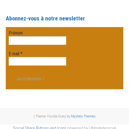
Abonnez-vous à notre newsletter
Prénom
E-mail
*
|
Theme: Foodie Diary by
Mystery Themes
.
Social Share Buttons and Icons
powered by Ultimatelysocial