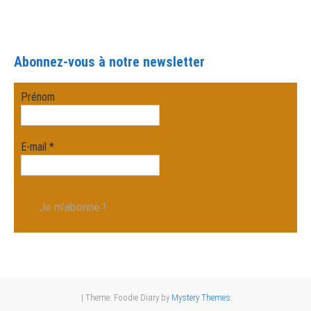
Abonnez-vous à notre newsletter
Prénom
E-mail
*
|
Theme: Foodie Diary by
Mystery Themes
.